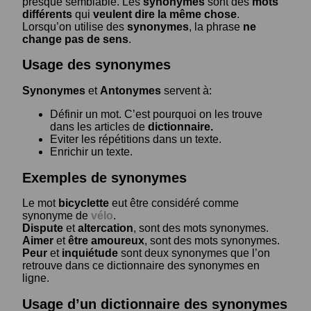
presque semblable. Les
synonymes
sont des
mots
différents
qui
veulent dire la même chose
.
Lorsqu’on utilise des
synonymes
, la phrase
ne
change pas de sens
.
Usage des synonymes
Synonymes
et
Antonymes
servent à:
Définir un mot. C’est pourquoi on les trouve
dans les articles de
dictionnaire.
Eviter les répétitions dans un texte.
Enrichir un texte.
Exemples de synonymes
Le mot
bicyclette
eut être considéré comme
synonyme de
vélo
.
Dispute
et
altercation
, sont des mots synonymes.
Aimer
et
être amoureux
, sont des mots synonymes.
Peur
et
inquiétude
sont deux synonymes que l’on
retrouve dans ce dictionnaire des synonymes en
ligne.
Usage d’un dictionnaire des synonymes