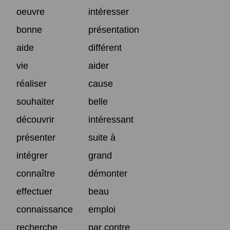
oeuvre
intéresser
bonne
présentation
aide
différent
vie
aider
réaliser
cause
souhaiter
belle
découvrir
intéressant
présenter
suite à
intégrer
grand
connaître
démonter
effectuer
beau
connaissance
emploi
recherche
par contre