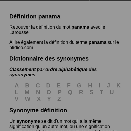
Définition panama
Retrouver la définition du mot
panama
avec le
Larousse
A lire également la définition du terme
panama
sur le
ptidico.com
Dictionnaire des synonymes
Classement par ordre alphabétique des
synonymes
A
B
C
D
E
F
G
H
I
J
K
L
M
N
O
P
Q
R
S
T
U
V
W
X
Y
Z
Synonyme définition
Un
synonyme
se dit d'un mot qui a la même
signification qu'un autre mot, ou une signification