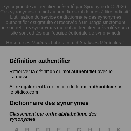
Synonyme de authentifier présenté par Synonymo.fr © 2026 -
Ces synonymes du mot authentifier sont donnés à titre indicatif.
L'utilisation du service de dictionnaire des synonymes
authentifier est gratuite et réservée à un usage strictement
personnel. Les synonymes du mot authentifier présentés sur ce
site sont édités par l’équipe éditoriale de synonymo.fr
Horaire des Marées
-
Laboratoire d'Analyses Médicales.fr
Définition authentifier
Retrouver la définition du mot
authentifier
avec le
Larousse
A lire également la définition du terme
authentifier
sur
le ptidico.com
Dictionnaire des synonymes
Classement par ordre alphabétique des
synonymes
A
B
C
D
E
F
G
H
I
J
K