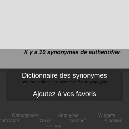
Il y a 10 synonymes de
authentifier
Dictionnaire des synonymes
pour vous aider à trouver le meilleur synonyme
Ajoutez à vos favoris
Conjugaison
Antonyme
Widgets
ebmasters
CGU
Contact
Cookies
settings