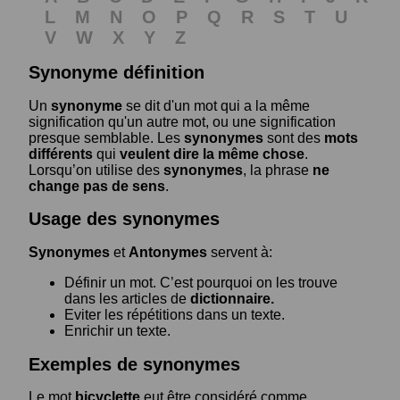
L
M
N
O
P
Q
R
S
T
U
V
W
X
Y
Z
Synonyme définition
Un
synonyme
se dit d'un mot qui a la même
signification qu'un autre mot, ou une signification
presque semblable. Les
synonymes
sont des
mots
différents
qui
veulent dire la même chose
.
Lorsqu’on utilise des
synonymes
, la phrase
ne
change pas de sens
.
Usage des synonymes
Synonymes
et
Antonymes
servent à:
Définir un mot. C’est pourquoi on les trouve
dans les articles de
dictionnaire.
Eviter les répétitions dans un texte.
Enrichir un texte.
Exemples de synonymes
Le mot
bicyclette
eut être considéré comme