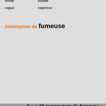
timide
trouble
vague
vaporeux
fumeuse
Antonymes de