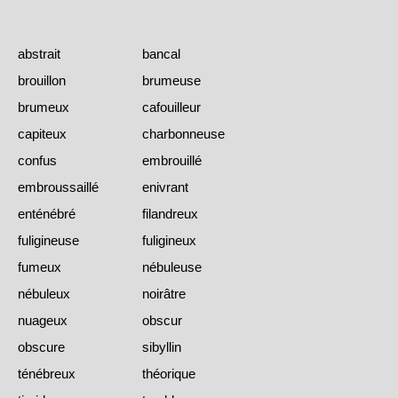
abstrait
bancal
brouillon
brumeuse
brumeux
cafouilleur
capiteux
charbonneuse
confus
embrouillé
embroussaillé
enivrant
enténébré
filandreux
fuligineuse
fuligineux
fumeux
nébuleuse
nébuleux
noirâtre
nuageux
obscur
obscure
sibyllin
ténébreux
théorique