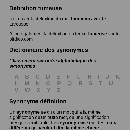
Définition fumeuse
Retrouver la définition du mot
fumeuse
avec le
Larousse
A lire également la définition du terme
fumeuse
sur le
ptidico.com
Dictionnaire des synonymes
Classement par ordre alphabétique des
synonymes
A
B
C
D
E
F
G
H
I
J
K
L
M
N
O
P
Q
R
S
T
U
V
W
X
Y
Z
Synonyme définition
Un
synonyme
se dit d'un mot qui a la même
signification qu'un autre mot, ou une signification
presque semblable. Les
synonymes
sont des
mots
différents
qui
veulent dire la même chose
.