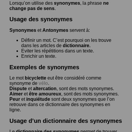
Lorsqu’on utilise des
synonymes
, la phrase
ne
change pas de sens
.
Usage des synonymes
Synonymes
et
Antonymes
servent à:
Définir un mot. C’est pourquoi on les trouve
dans les articles de
dictionnaire.
Eviter les répétitions dans un texte.
Enrichir un texte.
Exemples de synonymes
Le mot
bicyclette
eut être considéré comme
synonyme de
vélo
.
Dispute
et
altercation
, sont des mots synonymes.
Aimer
et
être amoureux
, sont des mots synonymes.
Peur
et
inquiétude
sont deux synonymes que l’on
retrouve dans ce dictionnaire des synonymes en
ligne.
Usage d’un dictionnaire des synonymes
Le
dictionnaire des synonymes
permet de trouver