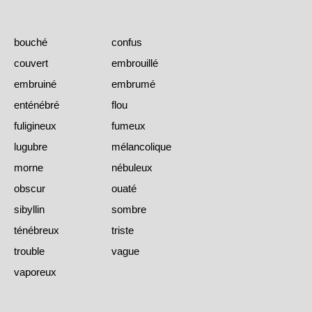
bouché
confus
couvert
embrouillé
embruiné
embrumé
enténébré
flou
fuligineux
fumeux
lugubre
mélancolique
morne
nébuleux
obscur
ouaté
sibyllin
sombre
ténébreux
triste
trouble
vague
vaporeux