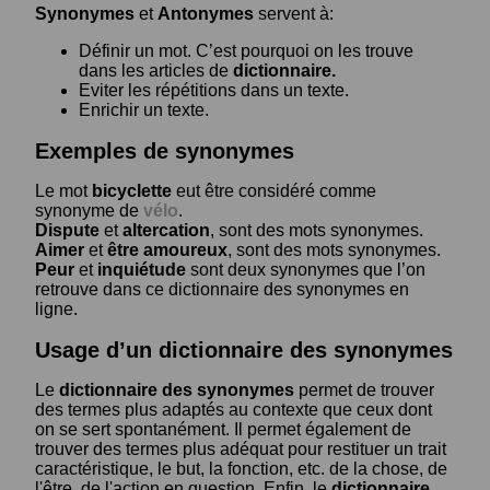
Synonymes
et
Antonymes
servent à:
Définir un mot. C’est pourquoi on les trouve
dans les articles de
dictionnaire.
Eviter les répétitions dans un texte.
Enrichir un texte.
Exemples de synonymes
Le mot
bicyclette
eut être considéré comme
synonyme de
vélo
.
Dispute
et
altercation
, sont des mots synonymes.
Aimer
et
être amoureux
, sont des mots synonymes.
Peur
et
inquiétude
sont deux synonymes que l’on
retrouve dans ce dictionnaire des synonymes en
ligne.
Usage d’un dictionnaire des synonymes
Le
dictionnaire des synonymes
permet de trouver
des termes plus adaptés au contexte que ceux dont
on se sert spontanément. Il permet également de
trouver des termes plus adéquat pour restituer un trait
caractéristique, le but, la fonction, etc. de la chose, de
l'être, de l'action en question. Enfin, le
dictionnaire