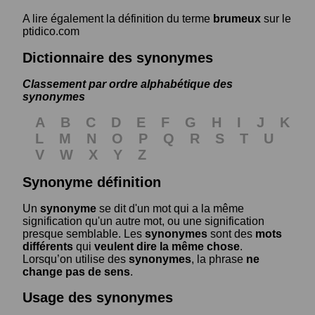
A lire également la définition du terme
brumeux
sur le
ptidico.com
Dictionnaire des synonymes
Classement par ordre alphabétique des
synonymes
A
B
C
D
E
F
G
H
I
J
K
L
M
N
O
P
Q
R
S
T
U
V
W
X
Y
Z
Synonyme définition
Un
synonyme
se dit d'un mot qui a la même
signification qu'un autre mot, ou une signification
presque semblable. Les
synonymes
sont des
mots
différents
qui
veulent dire la même chose
.
Lorsqu’on utilise des
synonymes
, la phrase
ne
change pas de sens
.
Usage des synonymes