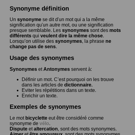
Synonyme définition
Un
synonyme
se dit d'un mot qui a la même
signification qu'un autre mot, ou une signification
presque semblable. Les
synonymes
sont des
mots
différents
qui
veulent dire la même chose
.
Lorsqu’on utilise des
synonymes
, la phrase
ne
change pas de sens
.
Usage des synonymes
Synonymes
et
Antonymes
servent à:
Définir un mot. C’est pourquoi on les trouve
dans les articles de
dictionnaire.
Eviter les répétitions dans un texte.
Enrichir un texte.
Exemples de synonymes
Le mot
bicyclette
eut être considéré comme
synonyme de
vélo
.
Dispute
et
altercation
, sont des mots synonymes.
Aimer
et
être amoureux
, sont des mots synonymes.