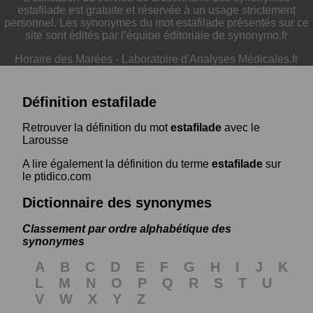
estafilade est gratuite et réservée à un usage strictement
personnel. Les synonymes du mot estafilade présentés sur ce
site sont édités par l’équipe éditoriale de synonymo.fr
Horaire des Marées
-
Laboratoire d'Analyses Médicales.fr
Définition estafilade
Retrouver la définition du mot
estafilade
avec le
Larousse
A lire également la définition du terme
estafilade
sur
le ptidico.com
Dictionnaire des synonymes
Classement par ordre alphabétique des
synonymes
A
B
C
D
E
F
G
H
I
J
K
L
M
N
O
P
Q
R
S
T
U
V
W
X
Y
Z