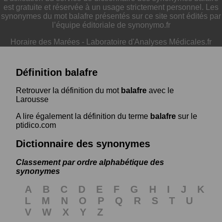
est gratuite et réservée à un usage strictement personnel. Les
synonymes du mot balafre présentés sur ce site sont édités par
l’équipe éditoriale de synonymo.fr
Horaire des Marées
-
Laboratoire d'Analyses Médicales.fr
Définition balafre
Retrouver la définition du mot
balafre
avec le
Larousse
A lire également la définition du terme
balafre
sur le
ptidico.com
Dictionnaire des synonymes
Classement par ordre alphabétique des
synonymes
A
B
C
D
E
F
G
H
I
J
K
L
M
N
O
P
Q
R
S
T
U
V
W
X
Y
Z