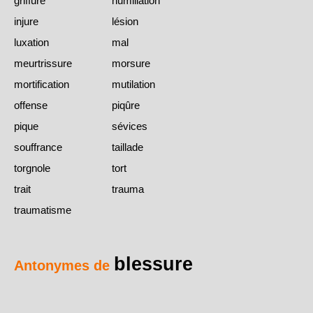
griffure
humiliation
injure
lésion
luxation
mal
meurtrissure
morsure
mortification
mutilation
offense
piqûre
pique
sévices
souffrance
taillade
torgnole
tort
trait
trauma
traumatisme
blessure
Antonymes de