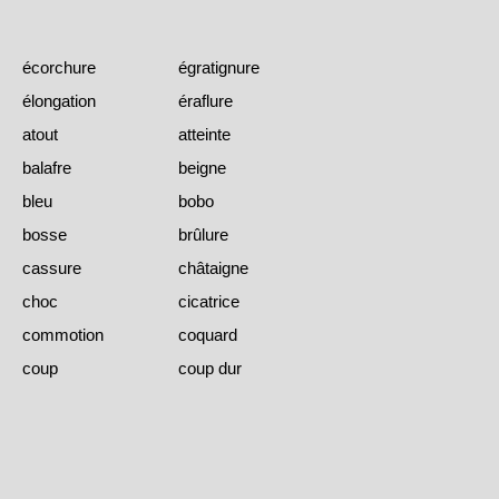
écorchure
égratignure
élongation
éraflure
atout
atteinte
balafre
beigne
bleu
bobo
bosse
brûlure
cassure
châtaigne
choc
cicatrice
commotion
coquard
coup
coup dur