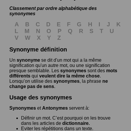
Classement par ordre alphabétique des
synonymes
A
B
C
D
E
F
G
H
I
J
K
L
M
N
O
P
Q
R
S
T
U
V
W
X
Y
Z
Synonyme définition
Un
synonyme
se dit d'un mot qui a la même
signification qu'un autre mot, ou une signification
presque semblable. Les
synonymes
sont des
mots
différents
qui
veulent dire la même chose
.
Lorsqu’on utilise des
synonymes
, la phrase
ne
change pas de sens
.
Usage des synonymes
Synonymes
et
Antonymes
servent à:
Définir un mot. C’est pourquoi on les trouve
dans les articles de
dictionnaire.
Eviter les répétitions dans un texte.