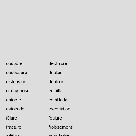
coupure
déchirure
décousure
déplaisir
distension
douleur
ecchymose
entaille
entorse
estafilade
estocade
excoriation
fêlure
foulure
fracture
froissement