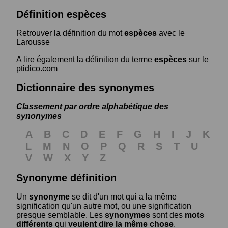
Définition espèces
Retrouver la définition du mot
espèces
avec le
Larousse
A lire également la définition du terme
espèces
sur le
ptidico.com
Dictionnaire des synonymes
Classement par ordre alphabétique des
synonymes
A
B
C
D
E
F
G
H
I
J
K
L
M
N
O
P
Q
R
S
T
U
V
W
X
Y
Z
Synonyme définition
Un
synonyme
se dit d'un mot qui a la même
signification qu'un autre mot, ou une signification
presque semblable. Les
synonymes
sont des
mots
différents
qui
veulent dire la même chose
.