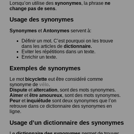
Lorsqu’on utilise des
synonymes
, la phrase
ne
change pas de sens
.
Usage des synonymes
Synonymes
et
Antonymes
servent à:
Définir un mot. C’est pourquoi on les trouve
dans les articles de
dictionnaire.
Eviter les répétitions dans un texte.
Enrichir un texte.
Exemples de synonymes
Le mot
bicyclette
eut être considéré comme
synonyme de
vélo
.
Dispute
et
altercation
, sont des mots synonymes.
Aimer
et
être amoureux
, sont des mots synonymes.
Peur
et
inquiétude
sont deux synonymes que l’on
retrouve dans ce dictionnaire des synonymes en
ligne.
Usage d’un dictionnaire des synonymes
Le
dictionnaire des synonymes
permet de trouver