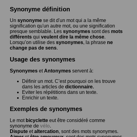
Synonyme définition
Un
synonyme
se dit d'un mot qui a la même
signification qu'un autre mot, ou une signification
presque semblable. Les
synonymes
sont des
mots
différents
qui
veulent dire la même chose
.
Lorsqu’on utilise des
synonymes
, la phrase
ne
change pas de sens
.
Usage des synonymes
Synonymes
et
Antonymes
servent à:
Définir un mot. C’est pourquoi on les trouve
dans les articles de
dictionnaire.
Eviter les répétitions dans un texte.
Enrichir un texte.
Exemples de synonymes
Le mot
bicyclette
eut être considéré comme
synonyme de
vélo
.
Dispute
et
altercation
, sont des mots synonymes.
Aimer
et
être amoureux
, sont des mots synonymes.