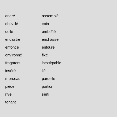
ancré
assemblé
chevillé
coin
collé
emboîté
encastré
enchâssé
enfoncé
entouré
environné
fixé
fragment
inextirpable
inséré
lié
morceau
parcelle
pièce
portion
rivé
serti
tenant