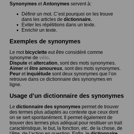
Synonymes
et
Antonymes
servent à:
Définir un mot. C’est pourquoi on les trouve
dans les articles de
dictionnaire.
Eviter les répétitions dans un texte.
Enrichir un texte.
Exemples de synonymes
Le mot
bicyclette
eut être considéré comme
synonyme de
vélo
.
Dispute
et
altercation
, sont des mots synonymes.
Aimer
et
être amoureux
, sont des mots synonymes.
Peur
et
inquiétude
sont deux synonymes que l’on
retrouve dans ce dictionnaire des synonymes en
ligne.
Usage d’un dictionnaire des synonymes
Le
dictionnaire des synonymes
permet de trouver
des termes plus adaptés au contexte que ceux dont
on se sert spontanément. Il permet également de
trouver des termes plus adéquat pour restituer un trait
caractéristique, le but, la fonction, etc. de la chose, de
l'être, de l'action en question. Enfin, le
dictionnaire