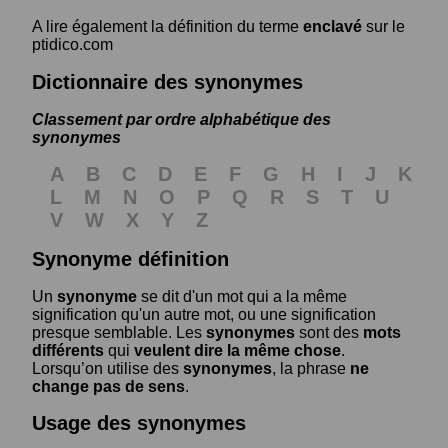
A lire également la définition du terme
enclavé
sur le
ptidico.com
Dictionnaire des synonymes
Classement par ordre alphabétique des
synonymes
A
B
C
D
E
F
G
H
I
J
K
L
M
N
O
P
Q
R
S
T
U
V
W
X
Y
Z
Synonyme définition
Un
synonyme
se dit d'un mot qui a la même
signification qu'un autre mot, ou une signification
presque semblable. Les
synonymes
sont des
mots
différents
qui
veulent dire la même chose
.
Lorsqu’on utilise des
synonymes
, la phrase
ne
change pas de sens
.
Usage des synonymes