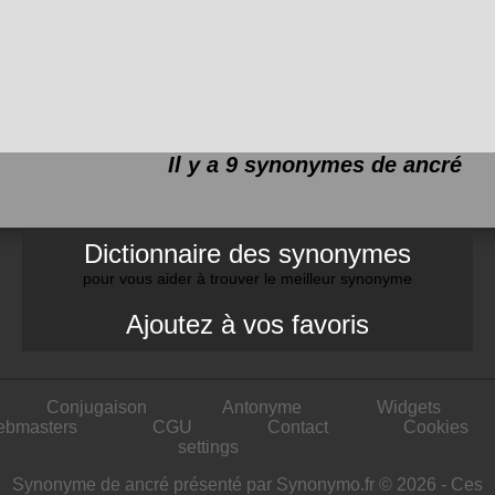
Il y a 9 synonymes de
ancré
Dictionnaire des synonymes
pour vous aider à trouver le meilleur synonyme
Ajoutez à vos favoris
Conjugaison
Antonyme
Widgets
ebmasters
CGU
Contact
Cookies
settings
Synonyme de ancré présenté par Synonymo.fr © 2026 - Ces