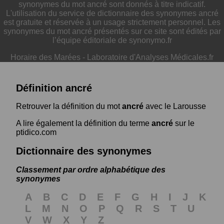
synonymes du mot ancré sont donnés à titre indicatif.
L'utilisation du service de dictionnaire des synonymes ancré
est gratuite et réservée à un usage strictement personnel. Les
synonymes du mot ancré présentés sur ce site sont édités par
l’équipe éditoriale de synonymo.fr
Horaire des Marées
-
Laboratoire d'Analyses Médicales.fr
Définition ancré
Retrouver la définition du mot
ancré
avec le Larousse
A lire également la définition du terme
ancré
sur le
ptidico.com
Dictionnaire des synonymes
Classement par ordre alphabétique des
synonymes
A
B
C
D
E
F
G
H
I
J
K
L
M
N
O
P
Q
R
S
T
U
V
W
X
Y
Z