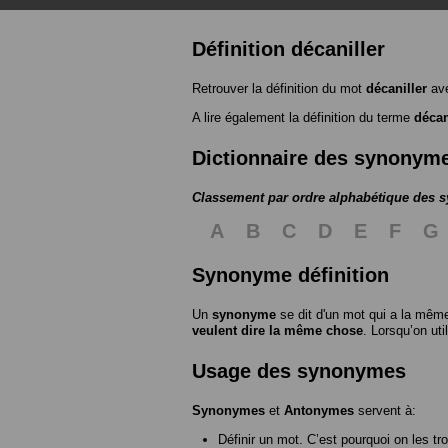
Définition décaniller
Retrouver la définition du mot
décaniller
ave
A lire également la définition du terme
décan
Dictionnaire des synonym
Classement par ordre alphabétique des
A
B
C
D
E
F
G
Synonyme définition
Un
synonyme
se dit d'un mot qui a la même
veulent dire la même chose
. Lorsqu’on ut
Usage des synonymes
Synonymes
et
Antonymes
servent à:
Définir un mot. C’est pourquoi on les tr