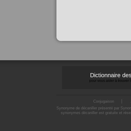
Dictionnaire d
pour vous aider à trouver
Conjugaison
Synonyme de décaniller présenté par Synonym
synonymes décaniller est gratuite et rés