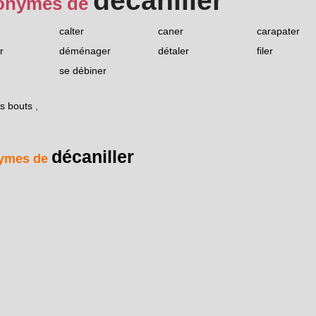
décaniller
onymes de
calter
caner
carapater
r
déménager
détaler
filer
se débiner
es bouts
,
décaniller
ymes de