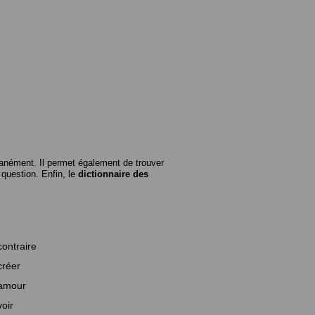
anément. Il permet également de trouver
n question. Enfin, le
dictionnaire des
contraire
créer
amour
voir