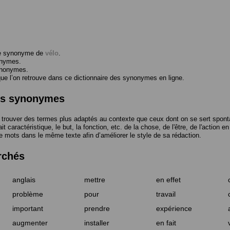
me synonyme de
vélo
.
onymes.
ynonymes.
 l’on retrouve dans ce dictionnaire des synonymes en ligne.
des synonymes
trouver des termes plus adaptés au contexte que ceux dont on se sert spont
t caractéristique, le but, la fonction, etc. de la chose, de l'être, de l'action e
e mots dans le même texte afin d’améliorer le style de sa rédaction.
rchés
anglais
mettre
en effet
problème
pour
travail
important
prendre
expérience
augmenter
installer
en fait