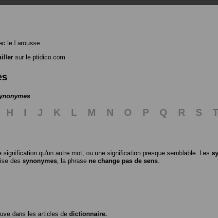
c le Larousse
iller
sur le ptidico.com
es
 synonymes
H
I
J
K
L
M
N
O
P
Q
R
S
 signification qu'un autre mot, ou une signification presque semblable. Les
s
ilise des
synonymes
, la phrase
ne change pas de sens
.
ouve dans les articles de
dictionnaire.