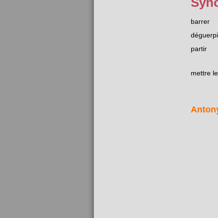
Syn
barrer
déguerpi
partir
mettre l
Anton