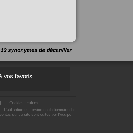
 a 13 synonymes de
décaniller
à vos favoris
Cookies settings
L'utilisation du service de dictionnaire des
ntés sur ce site sont édités par l’équipe