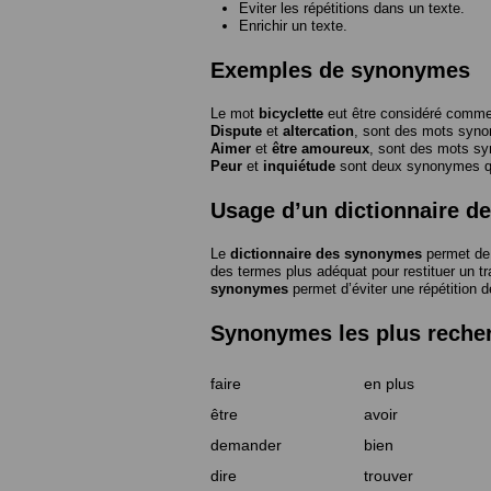
Eviter les répétitions dans un texte.
Enrichir un texte.
Exemples de synonymes
Le mot
bicyclette
eut être considéré com
Dispute
et
altercation
, sont des mots syn
Aimer
et
être amoureux
, sont des mots s
Peur
et
inquiétude
sont deux synonymes que
Usage d’un dictionnaire 
Le
dictionnaire des synonymes
permet de 
des termes plus adéquat pour restituer un trai
synonymes
permet d’éviter une répétition d
Synonymes les plus reche
faire
en plus
être
avoir
demander
bien
dire
trouver