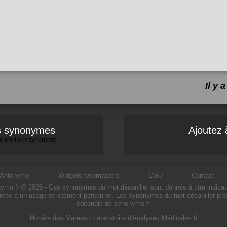
Il y
es synonymes
Ajoutez 
 le meilleur synonyme
Antonyme
Widgets webmasters
CGU
Contact
o.fr © 2026 - Ces synonymes du mot décaniller sont donnés à titre indicatif. 
ervée à un usage strictement personnel. Les synonymes du mot décaniller prése
éditoriale de synonymo.fr
Horaire des Marées
-
Laboratoire d'Analyses Médicales.fr