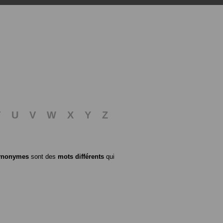
T
U
V
W
X
Y
Z
ynonymes
sont des
mots différents
qui