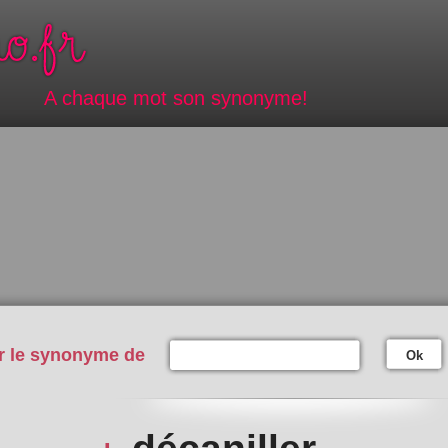
A chaque mot son synonyme!
r le synonyme de
Ok