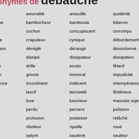
débauché
onymes de
amoralité
arsouille
austérité
he
bambocheur
bamboula
biberon
cochon
concupiscent
corrompu
ie
crapuleux
cynique
débordemen
ion
déréglé
dérangé
désordonné
dissipé
dissipateur
dissipation
n
drille
excès
fêtard
r
grivois
immoral
impudicité
ence
incontinent
indécent
intempéranc
r
lascif
lasciveté
libidineux
luxe
luxurieux
mauvais suje
perdu
pervers
polisson
profusion
putassier
relâché
riboteur
ripaille
roué
satyre
sauterie
sauteur