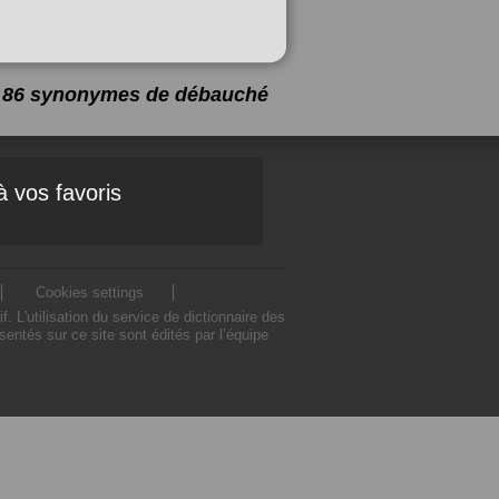
 a 86 synonymes de
débauché
à vos favoris
Cookies settings
'utilisation du service de dictionnaire des
tés sur ce site sont édités par l’équipe