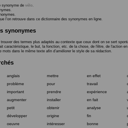
me synonyme de
vélo
.
onymes.
ynonymes.
 l’on retrouve dans ce dictionnaire des synonymes en ligne.
des synonymes
trouver des termes plus adaptés au contexte que ceux dont on se sert spont
t caractéristique, le but, la fonction, etc. de la chose, de l'être, de l'action e
e mots dans le même texte afin d’améliorer le style de sa rédaction.
rchés
anglais
mettre
en effet
problème
pour
travail
important
prendre
expérience
augmenter
installer
en fait
petit
obtenir
analyse
développer
origine
fin
oeuvre
intéresser
bonne