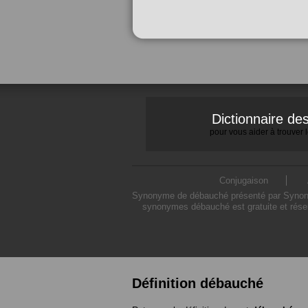
Dictionnaire d
pour vous aider à trouver
Conjugaison
Synonyme de débauché présenté par Synonymo
synonymes débauché est gratuite et rése
Définition débauché