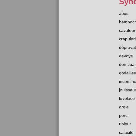
Syn
abus
bamboc
cavaleur
crapuler
dépravat
dévoyé
don Jua
godailleu
incontin
jouisseu
lovelace
orgie
porc
ribleur
salacité