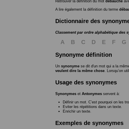
Retrouver la définition du mot
débauché
ave
A lire également la définition du terme
déba
Dictionnaire des synonym
Classement par ordre alphabétique des
A
B
C
D
E
F
G
Synonyme définition
Un
synonyme
se dit d'un mot qui a la même
veulent dire la même chose
. Lorsqu’on ut
Usage des synonymes
Synonymes
et
Antonymes
servent à:
Définir un mot. C’est pourquoi on les tr
Eviter les répétitions dans un texte.
Enrichir un texte.
Exemples de synonymes