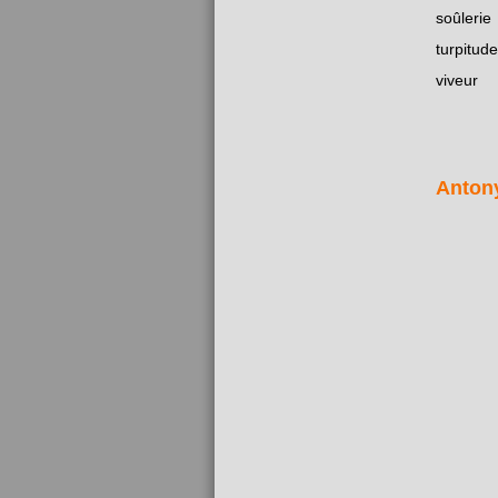
soûlerie
turpitude
viveur
Anton