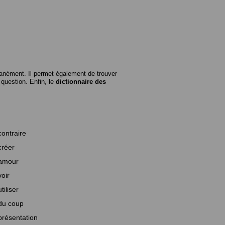
anément. Il permet également de trouver
n question. Enfin, le
dictionnaire des
contraire
créer
amour
voir
utiliser
du coup
présentation