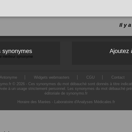
Il y
es synonymes
Ajoutez 
 le meilleur synonyme
Antonyme
Widgets webmasters
CGU
Contact
.fr © 2026 - Ces synonymes du mot débauché sont donnés à titre indicatif. L
rvée à un usage strictement personnel. Les synonymes du mot débauché présen
éditoriale de synonymo.fr
Horaire des Marées
-
Laboratoire d'Analyses Médicales.fr