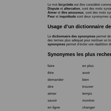
Le mot
bicyclette
eut être considéré com
Dispute
et
altercation
, sont des mots syn
Aimer
et
être amoureux
, sont des mots s
Peur
et
inquiétude
sont deux synonymes que
Usage d’un dictionnaire 
Le
dictionnaire des synonymes
permet de 
des termes plus adéquat pour restituer un trai
synonymes
permet d’éviter une répétition d
Synonymes les plus reche
faire
en plus
être
avoir
demander
bien
dire
trouver
aimer
temps
savoir
montrer
en ligne
changer