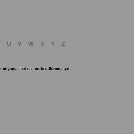
T
U
V
W
X
Y
Z
ynonymes
sont des
mots différents
qui