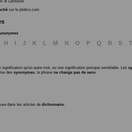
c le Larousse
uché
sur le ptidico.com
es
 synonymes
H
I
J
K
L
M
N
O
P
Q
R
S
 signification qu'un autre mot, ou une signification presque semblable. Les
s
ilise des
synonymes
, la phrase
ne change pas de sens
.
ouve dans les articles de
dictionnaire.