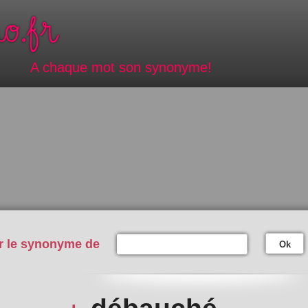
A chaque mot son synonyme!
r le synonyme de
Ok