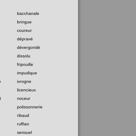
bacchanale
bringue
coureur
t
dépravé
dévergondé
dissolu
fripouille
impudique
e
ivrogne
licencieux
t
noceur
polissonnerie
ribaud
ruffian
sensuel