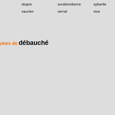
stupre
surabondance
sybarite
vaurien
verrat
vice
débauché
ymes de