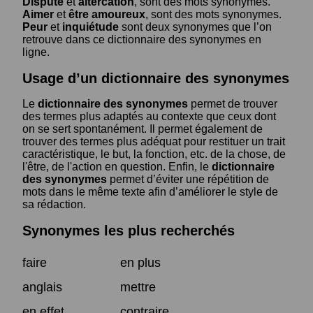
Dispute
et
altercation
, sont des mots synonymes.
Aimer
et
être amoureux
, sont des mots synonymes.
Peur
et
inquiétude
sont deux synonymes que l’on
retrouve dans ce dictionnaire des synonymes en
ligne.
Usage d’un dictionnaire des synonymes
Le
dictionnaire des synonymes
permet de trouver
des termes plus adaptés au contexte que ceux dont
on se sert spontanément. Il permet également de
trouver des termes plus adéquat pour restituer un trait
caractéristique, le but, la fonction, etc. de la chose, de
l'être, de l'action en question. Enfin, le
dictionnaire
des synonymes
permet d’éviter une répétition de
mots dans le même texte afin d’améliorer le style de
sa rédaction.
Synonymes les plus recherchés
faire
en plus
anglais
mettre
en effet
contraire