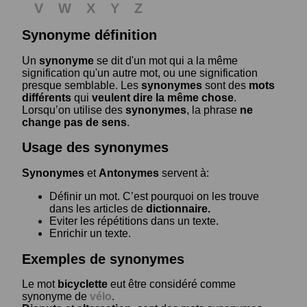
V
W
X
Y
Z
Synonyme définition
Un
synonyme
se dit d'un mot qui a la même
signification qu'un autre mot, ou une signification
presque semblable. Les
synonymes
sont des
mots
différents
qui
veulent dire la même chose
.
Lorsqu’on utilise des
synonymes
, la phrase
ne
change pas de sens
.
Usage des synonymes
Synonymes
et
Antonymes
servent à:
Définir un mot. C’est pourquoi on les trouve
dans les articles de
dictionnaire.
Eviter les répétitions dans un texte.
Enrichir un texte.
Exemples de synonymes
Le mot
bicyclette
eut être considéré comme
synonyme de
vélo
.