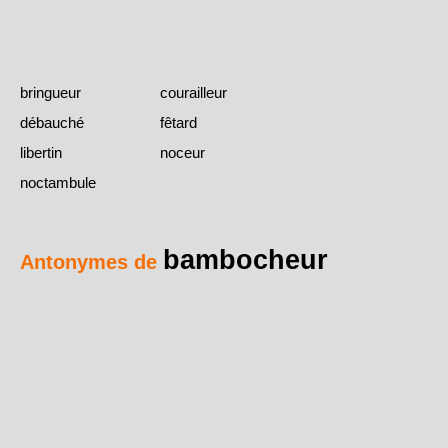
bringueur
courailleur
débauché
fêtard
libertin
noceur
noctambule
bambocheur
Antonymes de