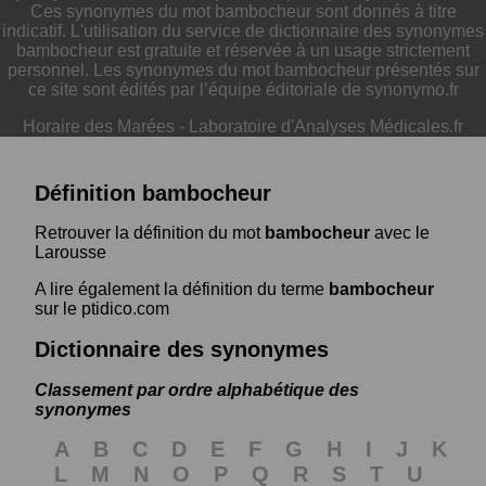
Ces synonymes du mot bambocheur sont donnés à titre
indicatif. L'utilisation du service de dictionnaire des synonymes
bambocheur est gratuite et réservée à un usage strictement
personnel. Les synonymes du mot bambocheur présentés sur
ce site sont édités par l’équipe éditoriale de synonymo.fr
Horaire des Marées
-
Laboratoire d'Analyses Médicales.fr
Définition bambocheur
Retrouver la définition du mot
bambocheur
avec le
Larousse
A lire également la définition du terme
bambocheur
sur le ptidico.com
Dictionnaire des synonymes
Classement par ordre alphabétique des
synonymes
A
B
C
D
E
F
G
H
I
J
K
L
M
N
O
P
Q
R
S
T
U