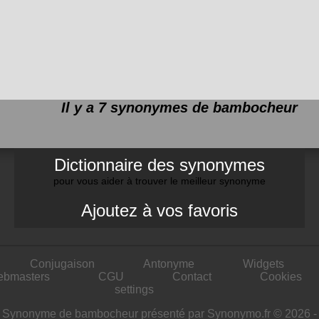
Il y a 7 synonymes de
bambocheur
Dictionnaire des synonymes
pour vous aider à trouver le meilleur synonyme
Ajoutez à vos favoris
Conjugaison
Antonyme
Widgets
ebmasters
CGU
Contact
Cookies
settings
Synonyme de bambocheur présenté par Synonymo.fr © 2026 -