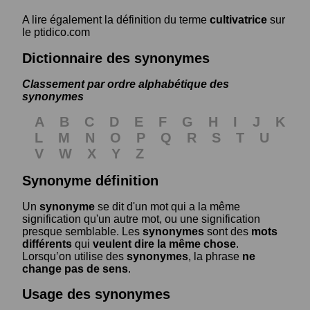
A lire également la définition du terme
cultivatrice
sur
le ptidico.com
Dictionnaire des synonymes
Classement par ordre alphabétique des
synonymes
A
B
C
D
E
F
G
H
I
J
K
L
M
N
O
P
Q
R
S
T
U
V
W
X
Y
Z
Synonyme définition
Un
synonyme
se dit d'un mot qui a la même
signification qu'un autre mot, ou une signification
presque semblable. Les
synonymes
sont des
mots
différents
qui
veulent dire la même chose
.
Lorsqu’on utilise des
synonymes
, la phrase
ne
change pas de sens
.
Usage des synonymes