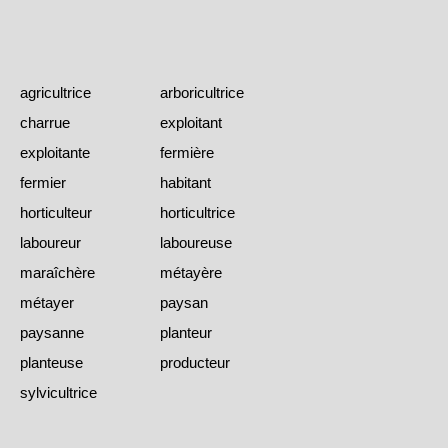
agricultrice
arboricultrice
charrue
exploitant
exploitante
fermière
fermier
habitant
horticulteur
horticultrice
laboureur
laboureuse
maraîchère
métayère
métayer
paysan
paysanne
planteur
planteuse
producteur
sylvicultrice