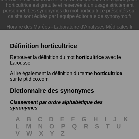
horticultrice est gratuite et réservée à un usage strictement
personnel. Les synonymes du mot horticultrice présentés sur
ce site sont édités par l’équipe éditoriale de synonymo.fr
Horaire des Marées
-
Laboratoire d'Analyses Médicales.fr
Définition horticultrice
Retrouver la définition du mot
horticultrice
avec le
Larousse
A lire également la définition du terme
horticultrice
sur le ptidico.com
Dictionnaire des synonymes
Classement par ordre alphabétique des
synonymes
A
B
C
D
E
F
G
H
I
J
K
L
M
N
O
P
Q
R
S
T
U
V
W
X
Y
Z