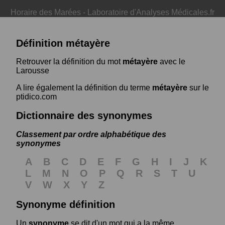
Horaire des Marées
-
Laboratoire d'Analyses Médicales.fr
Définition métayère
Retrouver la définition du mot
métayère
avec le
Larousse
A lire également la définition du terme
métayère
sur le
ptidico.com
Dictionnaire des synonymes
Classement par ordre alphabétique des
synonymes
A
B
C
D
E
F
G
H
I
J
K
L
M
N
O
P
Q
R
S
T
U
V
W
X
Y
Z
Synonyme définition
Un
synonyme
se dit d'un mot qui a la même