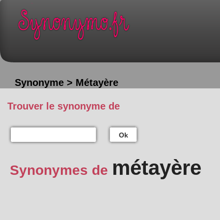
Synonyme > Métayère
Trouver le synonyme de
Ok
métayère
Synonymes de