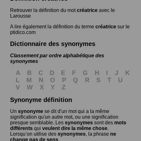
Retrouver la définition du mot
créatrice
avec le
Larousse
A lire également la définition du terme
créatrice
sur le
ptidico.com
Dictionnaire des synonymes
Classement par ordre alphabétique des
synonymes
A
B
C
D
E
F
G
H
I
J
K
L
M
N
O
P
Q
R
S
T
U
V
W
X
Y
Z
Synonyme définition
Un
synonyme
se dit d'un mot qui a la même
signification qu'un autre mot, ou une signification
presque semblable. Les
synonymes
sont des
mots
différents
qui
veulent dire la même chose
.
Lorsqu’on utilise des
synonymes
, la phrase
ne
change pas de sens
.