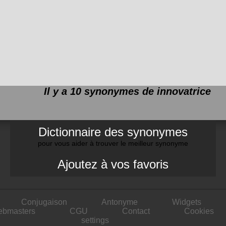
Il y a 10 synonymes de
innovatrice
Dictionnaire des synonymes
pour vous aider à trouver le meilleur synonyme
Ajoutez à vos favoris
Conjugaison
Antonyme
Widgets
ebmasters
CGU
Contact
Cookies
settings