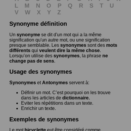
L
M
N
O
P
Q
R
S
T
U
V
W
X
Y
Z
Synonyme définition
Un
synonyme
se dit d'un mot qui a la même
signification qu'un autre mot, ou une signification
presque semblable. Les
synonymes
sont des
mots
différents
qui
veulent dire la même chose
.
Lorsqu’on utilise des
synonymes
, la phrase
ne
change pas de sens
.
Usage des synonymes
Synonymes
et
Antonymes
servent à:
Définir un mot. C’est pourquoi on les trouve
dans les articles de
dictionnaire.
Eviter les répétitions dans un texte.
Enrichir un texte.
Exemples de synonymes
Le mot
bicyclette
eut être considéré comme