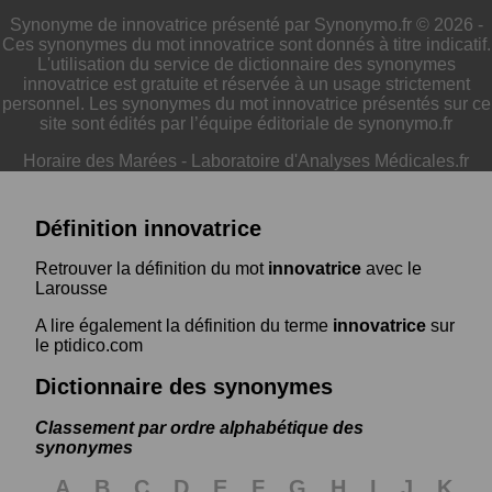
Synonyme de innovatrice présenté par Synonymo.fr © 2026 -
Ces synonymes du mot innovatrice sont donnés à titre indicatif.
L'utilisation du service de dictionnaire des synonymes
innovatrice est gratuite et réservée à un usage strictement
personnel. Les synonymes du mot innovatrice présentés sur ce
site sont édités par l’équipe éditoriale de synonymo.fr
Horaire des Marées
-
Laboratoire d'Analyses Médicales.fr
Définition innovatrice
Retrouver la définition du mot
innovatrice
avec le
Larousse
A lire également la définition du terme
innovatrice
sur
le ptidico.com
Dictionnaire des synonymes
Classement par ordre alphabétique des
synonymes
A
B
C
D
E
F
G
H
I
J
K