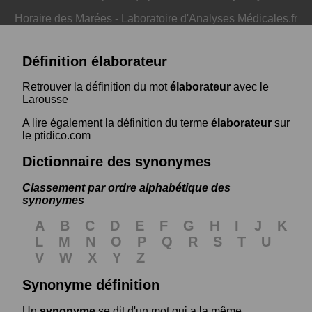
Horaire des Marées
-
Laboratoire d'Analyses Médicales.fr
Définition élaborateur
Retrouver la définition du mot
élaborateur
avec le
Larousse
A lire également la définition du terme
élaborateur
sur
le ptidico.com
Dictionnaire des synonymes
Classement par ordre alphabétique des
synonymes
A
B
C
D
E
F
G
H
I
J
K
L
M
N
O
P
Q
R
S
T
U
V
W
X
Y
Z
Synonyme définition
Un
synonyme
se dit d'un mot qui a la même