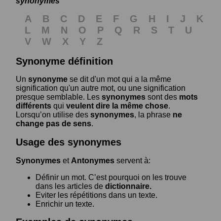
synonymes
A
B
C
D
E
F
G
H
I
J
K
L
M
N
O
P
Q
R
S
T
U
V
W
X
Y
Z
Synonyme définition
Un
synonyme
se dit d'un mot qui a la même
signification qu'un autre mot, ou une signification
presque semblable. Les
synonymes
sont des
mots
différents
qui
veulent dire la même chose
.
Lorsqu’on utilise des
synonymes
, la phrase
ne
change pas de sens
.
Usage des synonymes
Synonymes
et
Antonymes
servent à:
Définir un mot. C’est pourquoi on les trouve
dans les articles de
dictionnaire.
Eviter les répétitions dans un texte.
Enrichir un texte.