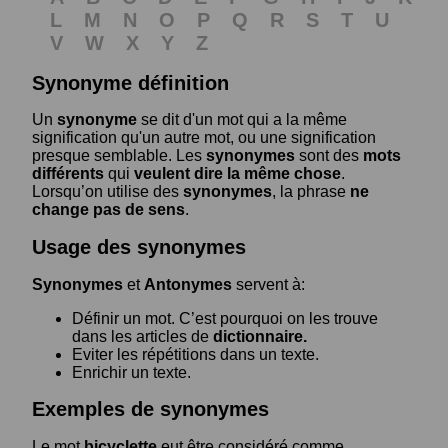
L
M
N
O
P
Q
R
S
T
U
V
W
X
Y
Z
Synonyme définition
Un
synonyme
se dit d'un mot qui a la même
signification qu'un autre mot, ou une signification
presque semblable. Les
synonymes
sont des
mots
différents
qui
veulent dire la même chose
.
Lorsqu’on utilise des
synonymes
, la phrase
ne
change pas de sens
.
Usage des synonymes
Synonymes
et
Antonymes
servent à:
Définir un mot. C’est pourquoi on les trouve
dans les articles de
dictionnaire.
Eviter les répétitions dans un texte.
Enrichir un texte.
Exemples de synonymes
Le mot
bicyclette
eut être considéré comme