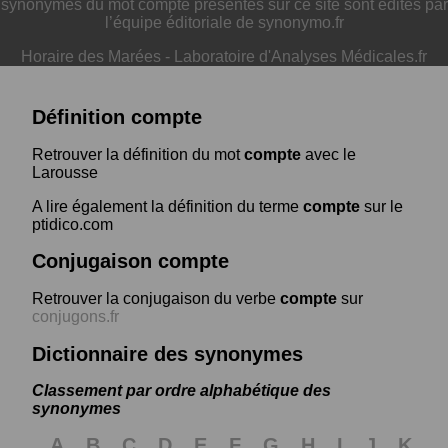
synonymes du mot compte présentés sur ce site sont édités par
l’équipe éditoriale de synonymo.fr
Horaire des Marées
-
Laboratoire d'Analyses Médicales.fr
Définition compte
Retrouver la définition du mot
compte
avec le
Larousse
A lire également la définition du terme
compte
sur le
ptidico.com
Conjugaison compte
Retrouver la conjugaison du verbe
compte
sur
conjugons.fr
Dictionnaire des synonymes
Classement par ordre alphabétique des
synonymes
A
B
C
D
E
F
G
H
I
J
K