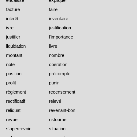
encaisse
expliquer
facture
faire
intérêt
inventaire
ivre
justification
justifier
l'importance
liquidation
livre
montant
nombre
note
opération
position
précompte
profit
punir
règlement
recensement
rectificatif
relevé
reliquat
revenant-bon
revue
ristourne
s'apercevoir
situation