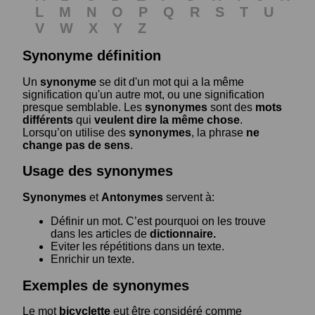
L
M
N
O
P
Q
R
S
T
U
V
W
X
Y
Z
Synonyme définition
Un
synonyme
se dit d'un mot qui a la même
signification qu'un autre mot, ou une signification
presque semblable. Les
synonymes
sont des
mots
différents
qui
veulent dire la même chose
.
Lorsqu’on utilise des
synonymes
, la phrase
ne
change pas de sens
.
Usage des synonymes
Synonymes
et
Antonymes
servent à:
Définir un mot. C’est pourquoi on les trouve
dans les articles de
dictionnaire.
Eviter les répétitions dans un texte.
Enrichir un texte.
Exemples de synonymes
Le mot
bicyclette
eut être considéré comme