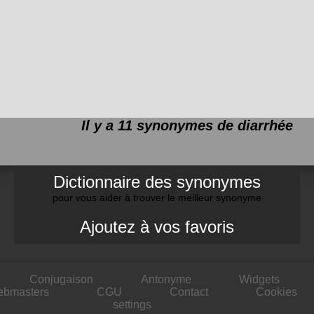
Il y a 11 synonymes de
diarrhée
Dictionnaire des synonymes
pour vous aider à trouver le meilleur synonyme
Ajoutez à vos favoris
Conjugaison
Antonyme
Widgets
ebmasters
CGU
Contact
Cookies
settings