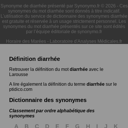
Synonyme de diarrhée présenté par Synonymo.fr © 2026 - Ces
synonymes du mot diarrhée sont donnés à titre indicatif.
L'utilisation du service de dictionnaire des synonymes diarrhée
est gratuite et réservée à un usage strictement personnel. Les
synonymes du mot diarrhée présentés sur ce site sont édités
par l’équipe éditoriale de synonymo.fr
Horaire des Marées
-
Laboratoire d'Analyses Médicales.fr
Définition diarrhée
Retrouver la définition du mot
diarrhée
avec le
Larousse
A lire également la définition du terme
diarrhée
sur le
ptidico.com
Dictionnaire des synonymes
Classement par ordre alphabétique des
synonymes
A
B
C
D
E
F
G
H
I
J
K