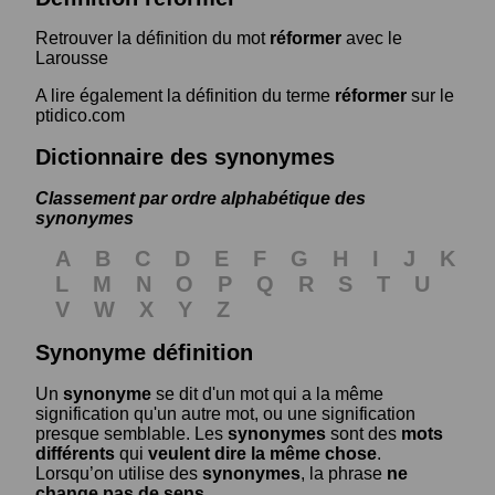
Retrouver la définition du mot
réformer
avec le
Larousse
A lire également la définition du terme
réformer
sur le
ptidico.com
Dictionnaire des synonymes
Classement par ordre alphabétique des
synonymes
A
B
C
D
E
F
G
H
I
J
K
L
M
N
O
P
Q
R
S
T
U
V
W
X
Y
Z
Synonyme définition
Un
synonyme
se dit d'un mot qui a la même
signification qu'un autre mot, ou une signification
presque semblable. Les
synonymes
sont des
mots
différents
qui
veulent dire la même chose
.
Lorsqu’on utilise des
synonymes
, la phrase
ne
change pas de sens
.