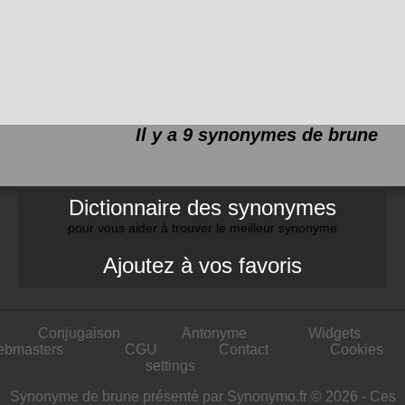
Il y a 9 synonymes de
brune
Dictionnaire des synonymes
pour vous aider à trouver le meilleur synonyme
Ajoutez à vos favoris
Conjugaison
Antonyme
Widgets
ebmasters
CGU
Contact
Cookies
settings
Synonyme de brune présenté par Synonymo.fr © 2026 - Ces