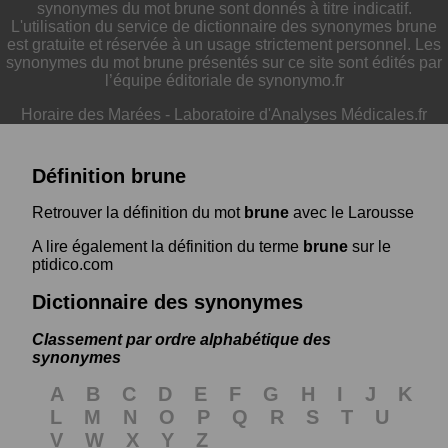
synonymes du mot brune sont donnés à titre indicatif.
L'utilisation du service de dictionnaire des synonymes brune
est gratuite et réservée à un usage strictement personnel. Les
synonymes du mot brune présentés sur ce site sont édités par
l’équipe éditoriale de synonymo.fr
Horaire des Marées
-
Laboratoire d'Analyses Médicales.fr
Définition brune
Retrouver la définition du mot
brune
avec le Larousse
A lire également la définition du terme
brune
sur le
ptidico.com
Dictionnaire des synonymes
Classement par ordre alphabétique des
synonymes
A
B
C
D
E
F
G
H
I
J
K
L
M
N
O
P
Q
R
S
T
U
V
W
X
Y
Z