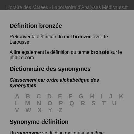
Horaire des Marées
-
Laboratoire d'Analyses Médicales.fr
Définition bronzée
Retrouver la définition du mot
bronzée
avec le
Larousse
A lire également la définition du terme
bronzée
sur le
ptidico.com
Dictionnaire des synonymes
Classement par ordre alphabétique des
synonymes
A
B
C
D
E
F
G
H
I
J
K
L
M
N
O
P
Q
R
S
T
U
V
W
X
Y
Z
Synonyme définition
Un
synonyme
se dit d'un mot qui a la même