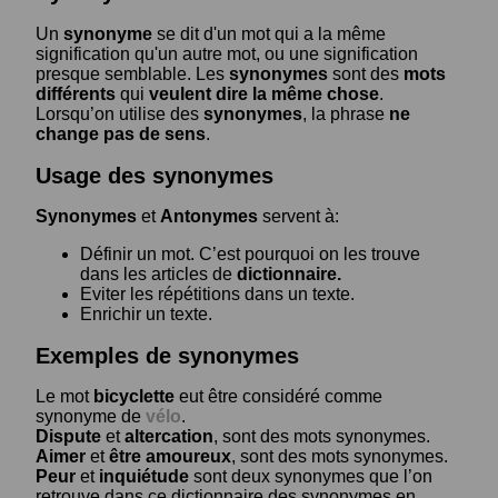
Un
synonyme
se dit d'un mot qui a la même
signification qu'un autre mot, ou une signification
presque semblable. Les
synonymes
sont des
mots
différents
qui
veulent dire la même chose
.
Lorsqu’on utilise des
synonymes
, la phrase
ne
change pas de sens
.
Usage des synonymes
Synonymes
et
Antonymes
servent à:
Définir un mot. C’est pourquoi on les trouve
dans les articles de
dictionnaire.
Eviter les répétitions dans un texte.
Enrichir un texte.
Exemples de synonymes
Le mot
bicyclette
eut être considéré comme
synonyme de
vélo
.
Dispute
et
altercation
, sont des mots synonymes.
Aimer
et
être amoureux
, sont des mots synonymes.
Peur
et
inquiétude
sont deux synonymes que l’on
retrouve dans ce dictionnaire des synonymes en