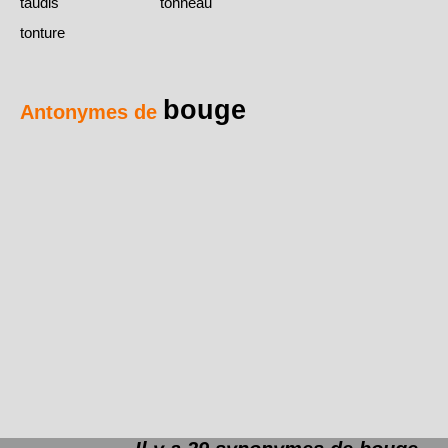
taudis
tonneau
tonture
bouge
Antonymes de