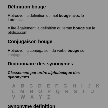
Définition bouge
Retrouver la définition du mot
bouge
avec le
Larousse
A lire également la définition du terme
bouge
sur le
ptidico.com
Conjugaison bouge
Retrouver la conjugaison du verbe
bouge
sur
conjugons.fr
Dictionnaire des synonymes
Classement par ordre alphabétique des
synonymes
A
B
C
D
E
F
G
H
I
J
K
L
M
N
O
P
Q
R
S
T
U
V
W
X
Y
Z
Synonyme définition