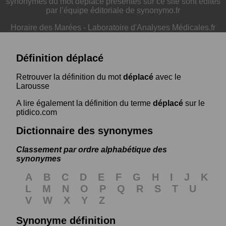
synonymes du mot déplacé présentés sur ce site sont édités
par l’équipe éditoriale de synonymo.fr
Horaire des Marées
-
Laboratoire d'Analyses Médicales.fr
Définition déplacé
Retrouver la définition du mot
déplacé
avec le
Larousse
A lire également la définition du terme
déplacé
sur le
ptidico.com
Dictionnaire des synonymes
Classement par ordre alphabétique des
synonymes
A
B
C
D
E
F
G
H
I
J
K
L
M
N
O
P
Q
R
S
T
U
V
W
X
Y
Z
Synonyme définition