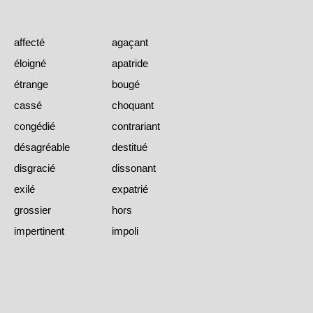
affecté
agaçant
éloigné
apatride
étrange
bougé
cassé
choquant
congédié
contrariant
désagréable
destitué
disgracié
dissonant
exilé
expatrié
grossier
hors
impertinent
impoli