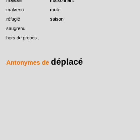
malsain
malsonnant
malvenu
muté
réfugié
saison
saugrenu
hors de propos
,
déplacé
Antonymes de