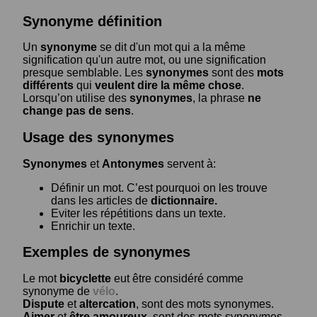
Synonyme définition
Un
synonyme
se dit d'un mot qui a la même
signification qu'un autre mot, ou une signification
presque semblable. Les
synonymes
sont des
mots
différents
qui
veulent dire la même chose
.
Lorsqu’on utilise des
synonymes
, la phrase
ne
change pas de sens
.
Usage des synonymes
Synonymes
et
Antonymes
servent à:
Définir un mot. C’est pourquoi on les trouve
dans les articles de
dictionnaire.
Eviter les répétitions dans un texte.
Enrichir un texte.
Exemples de synonymes
Le mot
bicyclette
eut être considéré comme
synonyme de
vélo
.
Dispute
et
altercation
, sont des mots synonymes.
Aimer
et
être amoureux
, sont des mots synonymes.