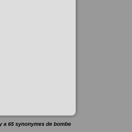
l y a 65 synonymes de
bombe