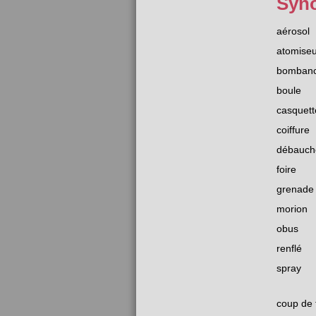
Syn
aérosol
atomiseu
bomban
boule
casquett
coiffure
débauch
foire
grenade
morion
obus
renflé
spray
coup de 