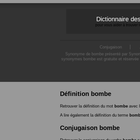
Dictionnaire d
pour vous aider à trouver
Conjugaison
Synonyme de bombe présenté par Synonymo
synonymes bombe est gratuite et réservée à
Définition bombe
Retrouver la définition du mot
bombe
avec l
A lire également la définition du terme
bom
Conjugaison bombe