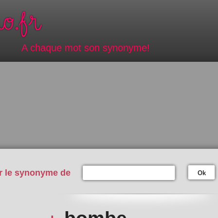
A chaque mot son synonyme!
r le synonyme de
Ok