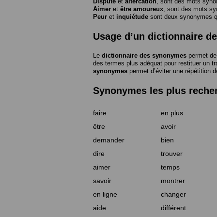
Dispute
et
altercation
, sont des mots syn
Aimer
et
être amoureux
, sont des mots s
Peur
et
inquiétude
sont deux synonymes que
Usage d’un dictionnaire 
Le
dictionnaire des synonymes
permet de 
des termes plus adéquat pour restituer un trai
synonymes
permet d’éviter une répétition d
Synonymes les plus reche
faire
en plus
être
avoir
demander
bien
dire
trouver
aimer
temps
savoir
montrer
en ligne
changer
aide
différent