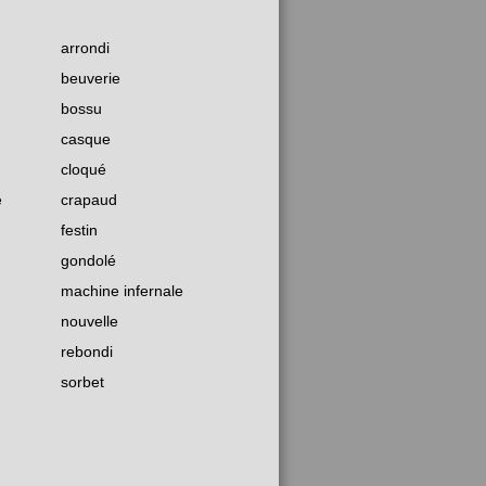
arrondi
beuverie
bossu
casque
cloqué
e
crapaud
festin
gondolé
machine infernale
nouvelle
rebondi
sorbet