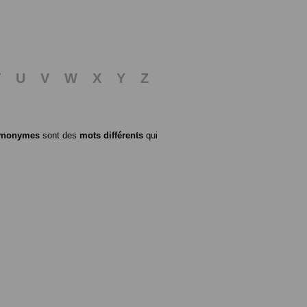
T
U
V
W
X
Y
Z
ynonymes
sont des
mots différents
qui