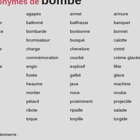
bombe
onymes de
agapes
armet
armure
r
ballonné
balthazar
banquet
ce
bombarde
bonbonne
bonnet
brumisateur
busqué
calotte
e
charge
chevelure
cintré
commémoration
courbé
crème glacé
e
engin
explosif
fête
fusée
galbé
glace
heaume
java
machine
mortier
noce
nouba
pétard
proéminent
projectile
ribote
ripaille
salade
toque
torpille
turgide
tonnerre
,