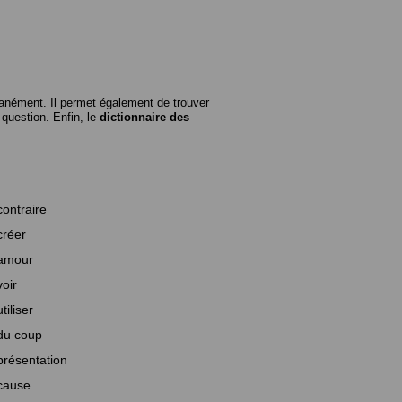
anément. Il permet également de trouver
n question. Enfin, le
dictionnaire des
contraire
créer
amour
voir
utiliser
du coup
présentation
cause