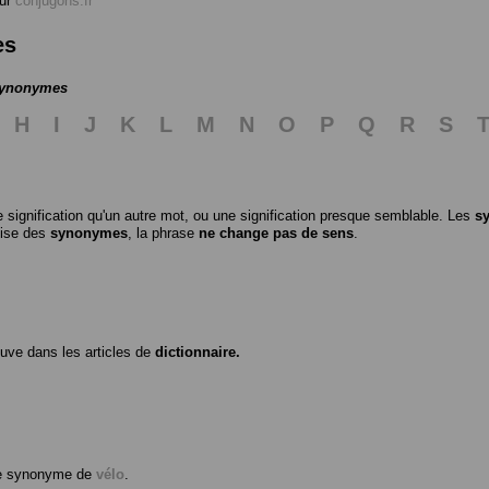
ur
conjugons.fr
es
 synonymes
H
I
J
K
L
M
N
O
P
Q
R
S
 signification qu'un autre mot, ou une signification presque semblable. Les
s
ilise des
synonymes
, la phrase
ne change pas de sens
.
ouve dans les articles de
dictionnaire.
me synonyme de
vélo
.