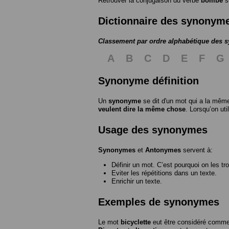
Retrouver la conjugaison du verbe
bombe
s
Dictionnaire des synonym
Classement par ordre alphabétique des
A
B
C
D
E
F
G
Synonyme définition
Un
synonyme
se dit d'un mot qui a la même
veulent dire la même chose
. Lorsqu’on ut
Usage des synonymes
Synonymes
et
Antonymes
servent à:
Définir un mot. C’est pourquoi on les tr
Eviter les répétitions dans un texte.
Enrichir un texte.
Exemples de synonymes
Le mot
bicyclette
eut être considéré com