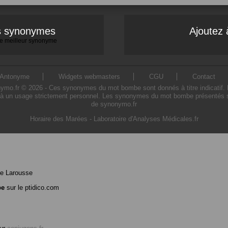
es synonymes
Ajoutez 
 le meilleur synonyme
Antonyme
Widgets webmasters
CGU
Contact
.fr © 2026 - Ces synonymes du mot bombe sont donnés à titre indicatif. L'ut
 un usage strictement personnel. Les synonymes du mot bombe présentés sur 
de synonymo.fr
Horaire des Marées
-
Laboratoire d'Analyses Médicales.fr
e Larousse
be
sur le ptidico.com