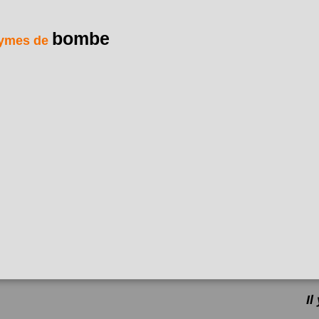
bombe
ymes de
I