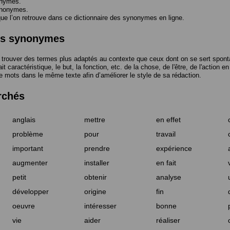
onymes.
ynonymes.
 l’on retrouve dans ce dictionnaire des synonymes en ligne.
des synonymes
trouver des termes plus adaptés au contexte que ceux dont on se sert spont
t caractéristique, le but, la fonction, etc. de la chose, de l'être, de l'action e
e mots dans le même texte afin d’améliorer le style de sa rédaction.
rchés
anglais
mettre
en effet
problème
pour
travail
important
prendre
expérience
augmenter
installer
en fait
petit
obtenir
analyse
développer
origine
fin
oeuvre
intéresser
bonne
vie
aider
réaliser