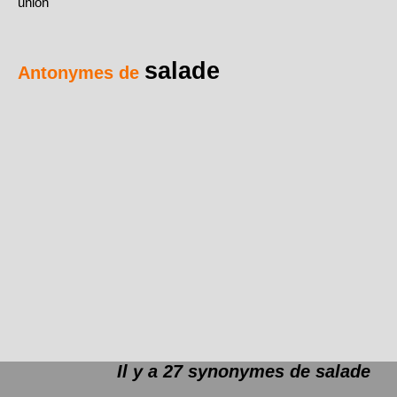
union
salade
Antonymes de
Il y a 27 synonymes de
salade