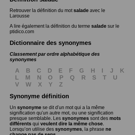
Retrouver la définition du mot
salade
avec le
Larousse
A lire également la définition du terme
salade
sur le
ptidico.com
Dictionnaire des synonymes
Classement par ordre alphabétique des
synonymes
A
B
C
D
E
F
G
H
I
J
K
L
M
N
O
P
Q
R
S
T
U
V
W
X
Y
Z
Synonyme définition
Un
synonyme
se dit d'un mot qui a la même
signification qu'un autre mot, ou une signification
presque semblable. Les
synonymes
sont des
mots
différents
qui
veulent dire la même chose
.
Lorsqu’on utilise des
synonymes
, la phrase
ne
change pas de sens
.