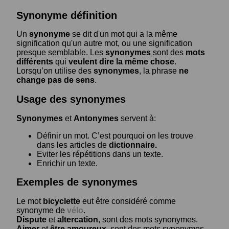
Synonyme définition
Un
synonyme
se dit d'un mot qui a la même
signification qu'un autre mot, ou une signification
presque semblable. Les
synonymes
sont des
mots
différents
qui
veulent dire la même chose
.
Lorsqu’on utilise des
synonymes
, la phrase
ne
change pas de sens
.
Usage des synonymes
Synonymes
et
Antonymes
servent à:
Définir un mot. C’est pourquoi on les trouve
dans les articles de
dictionnaire.
Eviter les répétitions dans un texte.
Enrichir un texte.
Exemples de synonymes
Le mot
bicyclette
eut être considéré comme
synonyme de
vélo
.
Dispute
et
altercation
, sont des mots synonymes.
Aimer
et
être amoureux
, sont des mots synonymes.