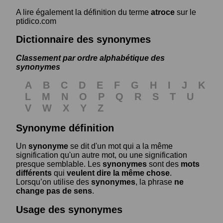
A lire également la définition du terme
atroce
sur le
ptidico.com
Dictionnaire des synonymes
Classement par ordre alphabétique des
synonymes
A
B
C
D
E
F
G
H
I
J
K
L
M
N
O
P
Q
R
S
T
U
V
W
X
Y
Z
Synonyme définition
Un
synonyme
se dit d'un mot qui a la même
signification qu'un autre mot, ou une signification
presque semblable. Les
synonymes
sont des
mots
différents
qui
veulent dire la même chose
.
Lorsqu’on utilise des
synonymes
, la phrase
ne
change pas de sens
.
Usage des synonymes