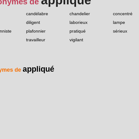
appliqué
onymes de
candélabre
chandelier
concentré
diligent
laborieux
lampe
nniste
plafonnier
pratiqué
sérieux
travailleur
vigilant
appliqué
ymes de