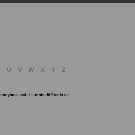
T
U
V
W
X
Y
Z
ynonymes
sont des
mots différents
qui