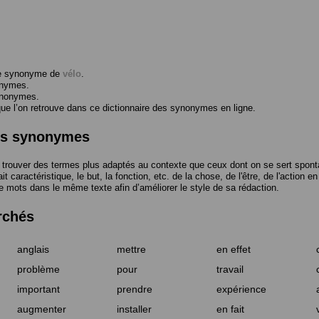
me synonyme de
vélo
.
onymes.
ynonymes.
 l’on retrouve dans ce dictionnaire des synonymes en ligne.
des synonymes
trouver des termes plus adaptés au contexte que ceux dont on se sert spont
t caractéristique, le but, la fonction, etc. de la chose, de l'être, de l'action e
e mots dans le même texte afin d’améliorer le style de sa rédaction.
rchés
anglais
mettre
en effet
problème
pour
travail
important
prendre
expérience
augmenter
installer
en fait