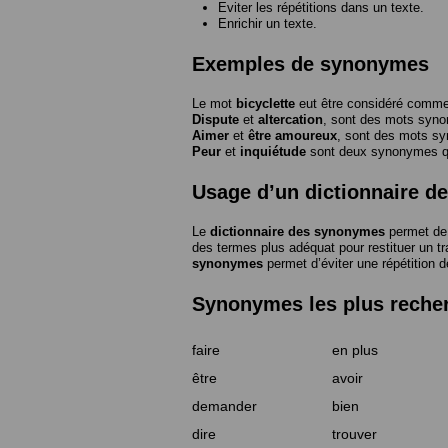
Eviter les répétitions dans un texte.
Enrichir un texte.
Exemples de synonymes
Le mot
bicyclette
eut être considéré com
Dispute
et
altercation
, sont des mots syn
Aimer
et
être amoureux
, sont des mots s
Peur
et
inquiétude
sont deux synonymes que
Usage d’un dictionnaire 
Le
dictionnaire des synonymes
permet de 
des termes plus adéquat pour restituer un trai
synonymes
permet d’éviter une répétition d
Synonymes les plus reche
faire
en plus
être
avoir
demander
bien
dire
trouver