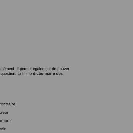
anément. Il permet également de trouver
n question. Enfin, le
dictionnaire des
contraire
créer
amour
voir