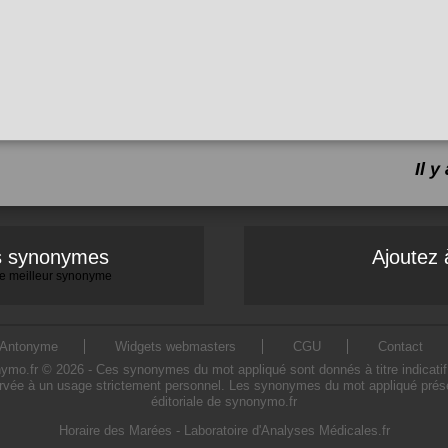
Il 
es synonymes
Ajoutez 
 le meilleur synonyme
Antonyme
Widgets webmasters
CGU
Contact
.fr © 2026 - Ces synonymes du mot appliqué sont donnés à titre indicatif. L
rvée à un usage strictement personnel. Les synonymes du mot appliqué présen
éditoriale de synonymo.fr
Horaire des Marées
-
Laboratoire d'Analyses Médicales.fr