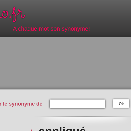
A chaque mot son synonyme!
r le synonyme de
Ok