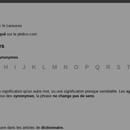
 le Larousse
qué
sur le ptidico.com
es
 synonymes
H
I
J
K
L
M
N
O
P
Q
R
S
 signification qu'un autre mot, ou une signification presque semblable. Les
s
ilise des
synonymes
, la phrase
ne change pas de sens
.
ouve dans les articles de
dictionnaire.