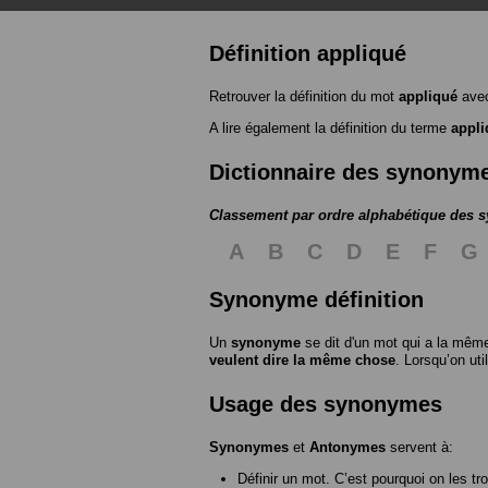
Définition appliqué
Retrouver la définition du mot
appliqué
avec
A lire également la définition du terme
appli
Dictionnaire des synonym
Classement par ordre alphabétique des
A
B
C
D
E
F
G
Synonyme définition
Un
synonyme
se dit d'un mot qui a la même
veulent dire la même chose
. Lorsqu’on ut
Usage des synonymes
Synonymes
et
Antonymes
servent à:
Définir un mot. C’est pourquoi on les tr