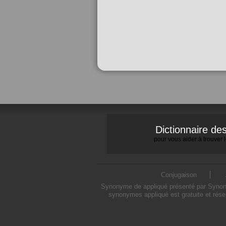
Dictionnaire d
pour vous aider à trouver
Conjugaison
Synonyme de appliqué présenté par Synonymo
synonymes appliqué est gratuite et rése