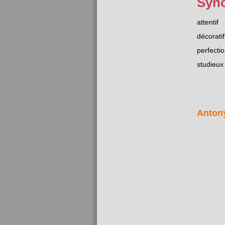
Syn
attentif
décoratif
perfectio
studieux
Anton