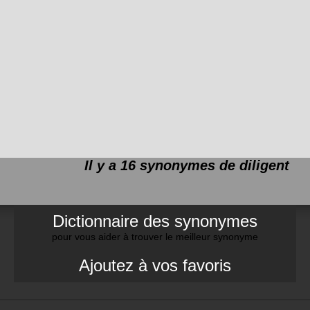
Il y a 16 synonymes de
diligent
Dictionnaire des synonymes
pour vous aider à trouver le meilleur synonyme
Ajoutez à vos favoris