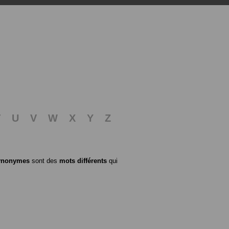
T
U
V
W
X
Y
Z
ynonymes
sont des
mots différents
qui