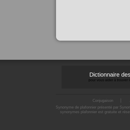
Dictionnaire d
pour vous aider à trouver
Conjugaison
Synonyme de plafonnier présenté par Synonym
synonymes plafonnier est gratuite et rés