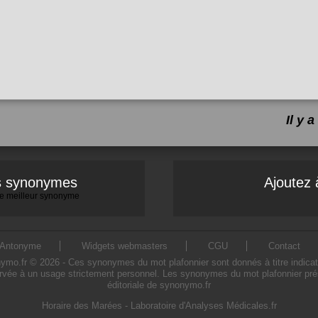
Il y
es synonymes
Ajoutez 
 le meilleur synonyme
Antonyme
Widgets webmasters
CGU
Contact
o.fr © 2026 - Ces synonymes du mot plafonnier sont donnés à titre indicatif. 
ervée à un usage strictement personnel. Les synonymes du mot plafonnier prése
éditoriale de synonymo.fr
Horaire des Marées
-
Laboratoire d'Analyses Médicales.fr