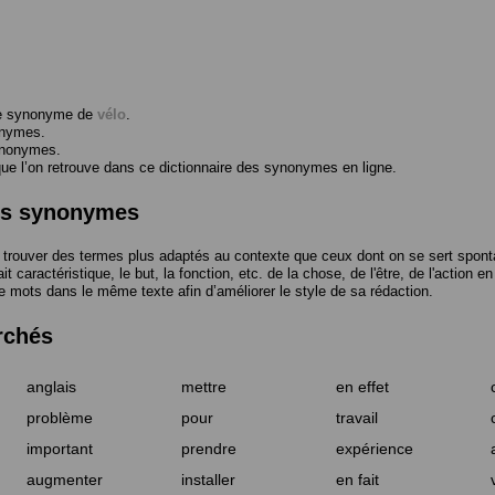
me synonyme de
vélo
.
onymes.
ynonymes.
 l’on retrouve dans ce dictionnaire des synonymes en ligne.
des synonymes
trouver des termes plus adaptés au contexte que ceux dont on se sert spont
t caractéristique, le but, la fonction, etc. de la chose, de l'être, de l'action e
e mots dans le même texte afin d’améliorer le style de sa rédaction.
rchés
anglais
mettre
en effet
problème
pour
travail
important
prendre
expérience
augmenter
installer
en fait