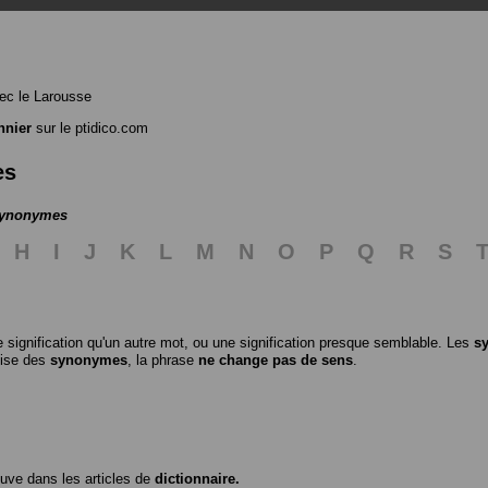
ec le Larousse
nnier
sur le ptidico.com
es
 synonymes
H
I
J
K
L
M
N
O
P
Q
R
S
 signification qu'un autre mot, ou une signification presque semblable. Les
s
ilise des
synonymes
, la phrase
ne change pas de sens
.
ouve dans les articles de
dictionnaire.