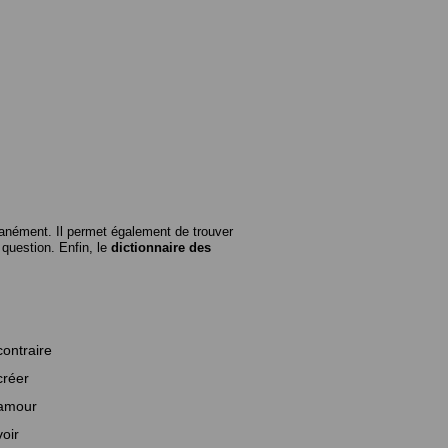
anément. Il permet également de trouver
n question. Enfin, le
dictionnaire des
contraire
créer
amour
voir