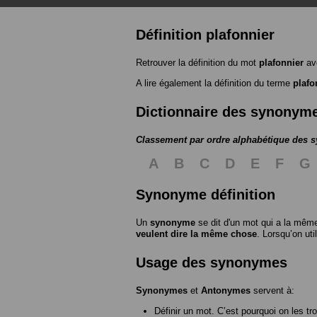
Définition plafonnier
Retrouver la définition du mot
plafonnier
av
A lire également la définition du terme
plafo
Dictionnaire des synonym
Classement par ordre alphabétique des
A
B
C
D
E
F
G
Synonyme définition
Un
synonyme
se dit d'un mot qui a la même
veulent dire la même chose
. Lorsqu’on ut
Usage des synonymes
Synonymes
et
Antonymes
servent à:
Définir un mot. C’est pourquoi on les tr