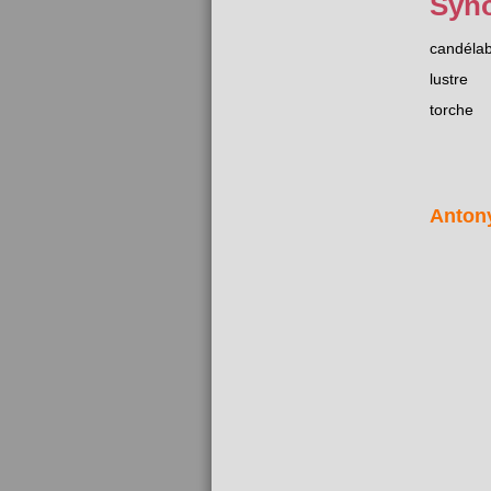
Syn
candéla
lustre
torche
Anton