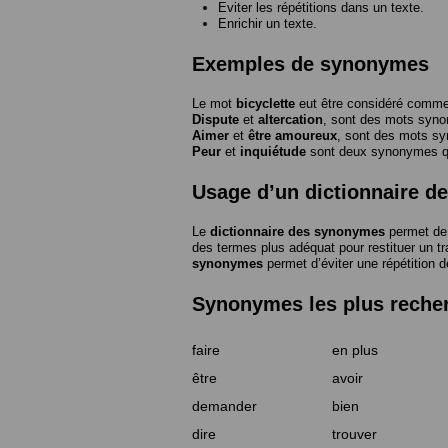
Eviter les répétitions dans un texte.
Enrichir un texte.
Exemples de synonymes
Le mot
bicyclette
eut être considéré com
Dispute
et
altercation
, sont des mots syn
Aimer
et
être amoureux
, sont des mots s
Peur
et
inquiétude
sont deux synonymes que
Usage d’un dictionnaire 
Le
dictionnaire des synonymes
permet de 
des termes plus adéquat pour restituer un trai
synonymes
permet d’éviter une répétition d
Synonymes les plus reche
faire
en plus
être
avoir
demander
bien
dire
trouver