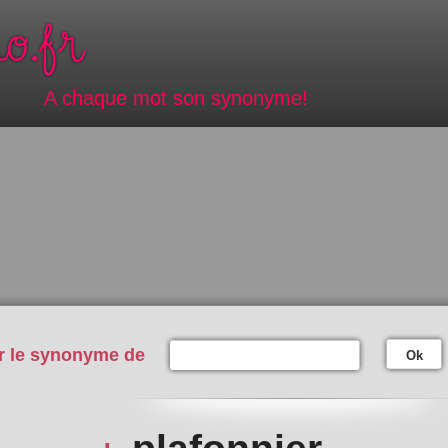
A chaque mot son synonyme!
r le synonyme de
Ok