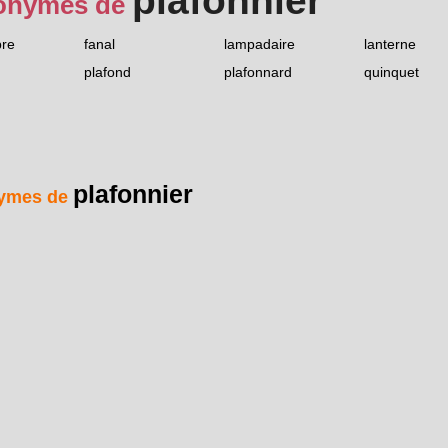
plafonnier
onymes de
bre
fanal
lampadaire
lanterne
plafond
plafonnard
quinquet
plafonnier
ymes de