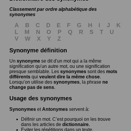
Classement par ordre alphabétique des
synonymes
A
B
C
D
E
F
G
H
I
J
K
L
M
N
O
P
Q
R
S
T
U
V
W
X
Y
Z
Synonyme définition
Un
synonyme
se dit d'un mot qui a la même
signification qu'un autre mot, ou une signification
presque semblable. Les
synonymes
sont des
mots
différents
qui
veulent dire la même chose
.
Lorsqu’on utilise des
synonymes
, la phrase
ne
change pas de sens
.
Usage des synonymes
Synonymes
et
Antonymes
servent à:
Définir un mot. C’est pourquoi on les trouve
dans les articles de
dictionnaire.
Eviter les répétitions dans un texte.