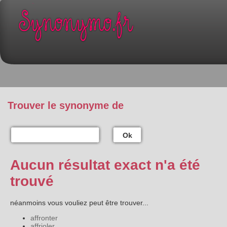
Trouver le synonyme de
Ok
Aucun résultat exact n'a été
trouvé
néanmoins vous vouliez peut être trouver...
affronter
affrioler