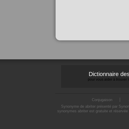
Dictionnaire d
pour vous aider à trouver
Conjugaison
Synonyme de abriter présenté par Synonym
synonymes abriter est gratuite et réservée