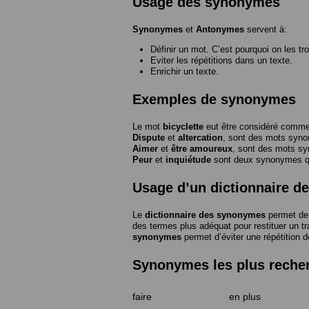
Usage des synonymes
Synonymes
et
Antonymes
servent à:
Définir un mot. C’est pourquoi on les tr
Eviter les répétitions dans un texte.
Enrichir un texte.
Exemples de synonymes
Le mot
bicyclette
eut être considéré com
Dispute
et
altercation
, sont des mots syn
Aimer
et
être amoureux
, sont des mots s
Peur
et
inquiétude
sont deux synonymes que
Usage d’un dictionnaire 
Le
dictionnaire des synonymes
permet de 
des termes plus adéquat pour restituer un trai
synonymes
permet d’éviter une répétition d
Synonymes les plus reche
faire
en plus