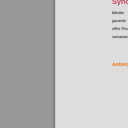
Syn
blinder
garantir
offrir l'h
ramasse
Anton