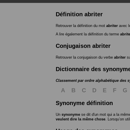
Définition abriter
Retrouver la définition du mot
abriter
avec l
A lire également la définition du terme
abrit
Conjugaison abriter
Retrouver la conjugaison du verbe
abriter
s
Dictionnaire des synonym
Classement par ordre alphabétique des
A
B
C
D
E
F
G
Synonyme définition
Un
synonyme
se dit d'un mot qui a la même
veulent dire la même chose
. Lorsqu’on ut