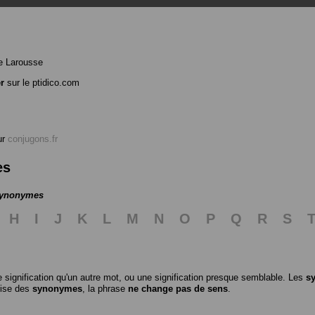
e Larousse
er
sur le ptidico.com
ur
conjugons.fr
es
 synonymes
H
I
J
K
L
M
N
O
P
Q
R
S
 signification qu'un autre mot, ou une signification presque semblable. Les
s
ilise des
synonymes
, la phrase
ne change pas de sens
.