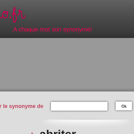
A chaque mot son synonyme!
r le synonyme de
Ok