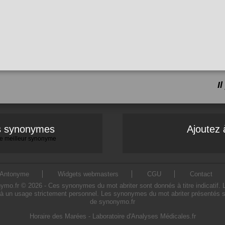
I
es synonymes
Ajoutez 
 le meilleur synonyme
Antonyme
Widgets webmasters
CGU
Contact
o.fr © 2026 - Ces synonymes du mot abriter sont donnés à titre indicatif. L'u
 à un usage strictement personnel. Les synonymes du mot abriter présentés sur 
de synonymo.fr
Horaire des Marées
-
Laboratoire d'Analyses Médicales.fr