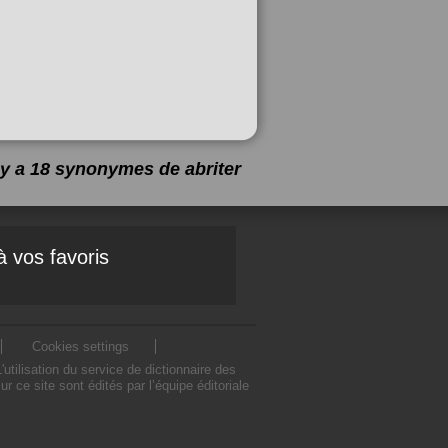
l y a 18 synonymes de
abriter
à vos favoris
Cookies settings
tilisation du service de dictionnaire des
ce site sont édités par l’équipe éditoriale