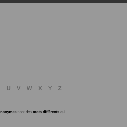
T
U
V
W
X
Y
Z
ynonymes
sont des
mots différents
qui