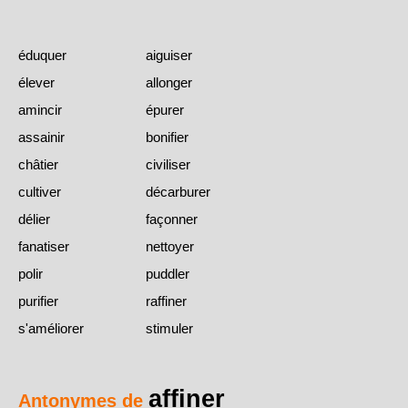
éduquer
aiguiser
élever
allonger
amincir
épurer
assainir
bonifier
châtier
civiliser
cultiver
décarburer
délier
façonner
fanatiser
nettoyer
polir
puddler
purifier
raffiner
s'améliorer
stimuler
affiner
Antonymes de