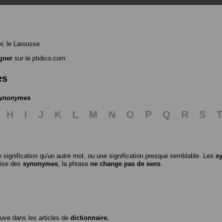
c le Larousse
gner
sur le ptidico.com
es
 synonymes
H
I
J
K
L
M
N
O
P
Q
R
S
 signification qu'un autre mot, ou une signification presque semblable. Les
s
ilise des
synonymes
, la phrase
ne change pas de sens
.
ouve dans les articles de
dictionnaire.