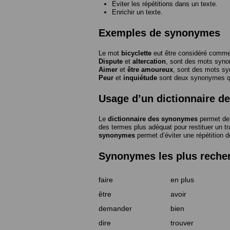
Eviter les répétitions dans un texte.
Enrichir un texte.
Exemples de synonymes
Le mot
bicyclette
eut être considéré com
Dispute
et
altercation
, sont des mots syn
Aimer
et
être amoureux
, sont des mots s
Peur
et
inquiétude
sont deux synonymes que
Usage d’un dictionnaire 
Le
dictionnaire des synonymes
permet de 
des termes plus adéquat pour restituer un trai
synonymes
permet d’éviter une répétition d
Synonymes les plus reche
faire
en plus
être
avoir
demander
bien
dire
trouver