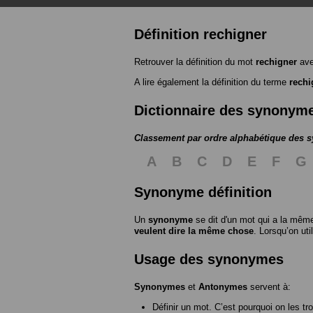
Définition rechigner
Retrouver la définition du mot
rechigner
ave
A lire également la définition du terme
rechi
Dictionnaire des synonym
Classement par ordre alphabétique des
A
B
C
D
E
F
G
Synonyme définition
Un
synonyme
se dit d'un mot qui a la même
veulent dire la même chose
. Lorsqu’on ut
Usage des synonymes
Synonymes
et
Antonymes
servent à:
Définir un mot. C’est pourquoi on les tr