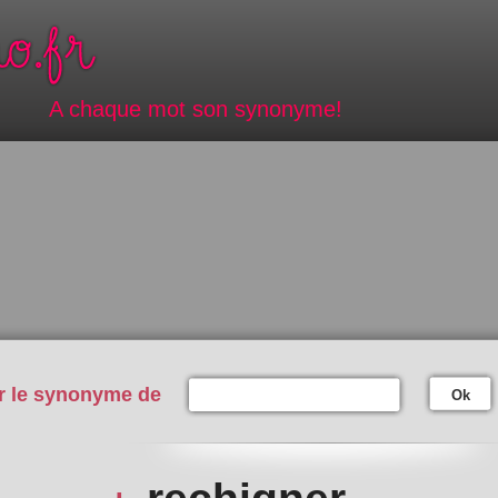
A chaque mot son synonyme!
r le synonyme de
Ok