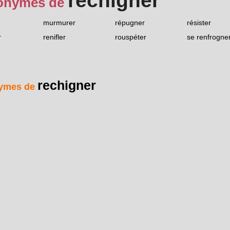
rechigner
onymes de
murmurer
répugner
résister
r
renifler
rouspéter
se renfrogne
rechigner
ymes de