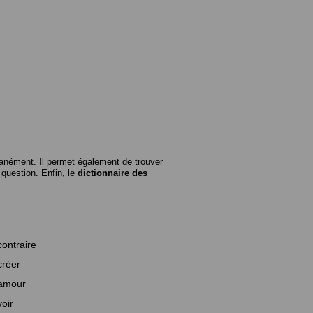
anément. Il permet également de trouver
n question. Enfin, le
dictionnaire des
contraire
créer
amour
voir