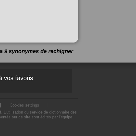
y a 9 synonymes de
rechigner
à vos favoris
Cookies settings
'utilisation du service de dictionnaire des
ntés sur ce site sont édités par l’équipe