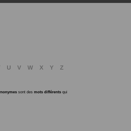
T
U
V
W
X
Y
Z
ynonymes
sont des
mots différents
qui