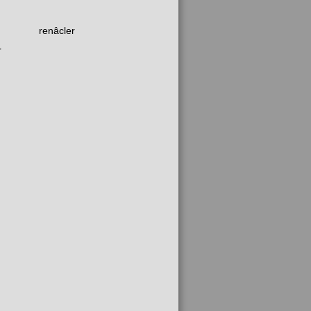
renâcler
r