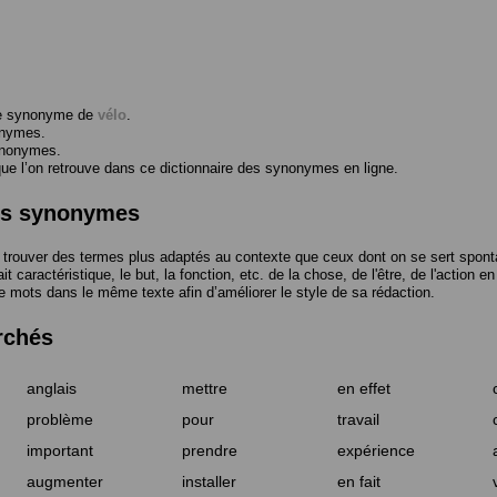
me synonyme de
vélo
.
onymes.
ynonymes.
 l’on retrouve dans ce dictionnaire des synonymes en ligne.
des synonymes
trouver des termes plus adaptés au contexte que ceux dont on se sert spont
t caractéristique, le but, la fonction, etc. de la chose, de l'être, de l'action e
e mots dans le même texte afin d’améliorer le style de sa rédaction.
rchés
anglais
mettre
en effet
problème
pour
travail
important
prendre
expérience
augmenter
installer
en fait