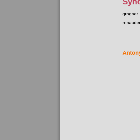
Syn
grogner
renaude
Anton