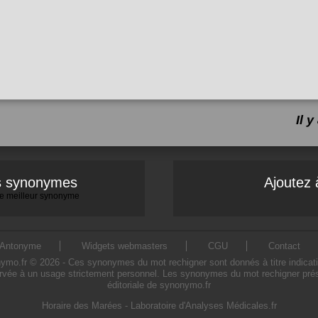
Il 
es synonymes
Ajoutez 
 le meilleur synonyme
Antonyme
Widgets webmasters
CGU
Contact
o.fr © 2026 - Ces synonymes du mot rechigner sont donnés à titre indicatif. L
rvée à un usage strictement personnel. Les synonymes du mot rechigner prése
éditoriale de synonymo.fr
Horaire des Marées
-
Laboratoire d'Analyses Médicales.fr