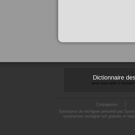
Dictionnaire d
pour vous aider à trouver
Conjugaison
Synonyme de rechigner présenté par Synonym
synonymes rechigner est gratuite et rése