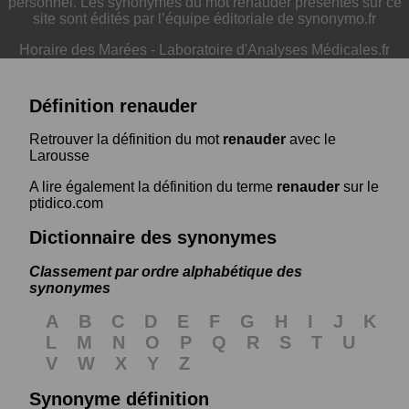
personnel. Les synonymes du mot renauder présentés sur ce
site sont édités par l’équipe éditoriale de synonymo.fr
Horaire des Marées
-
Laboratoire d'Analyses Médicales.fr
Définition renauder
Retrouver la définition du mot
renauder
avec le
Larousse
A lire également la définition du terme
renauder
sur le
ptidico.com
Dictionnaire des synonymes
Classement par ordre alphabétique des
synonymes
A
B
C
D
E
F
G
H
I
J
K
L
M
N
O
P
Q
R
S
T
U
V
W
X
Y
Z
Synonyme définition