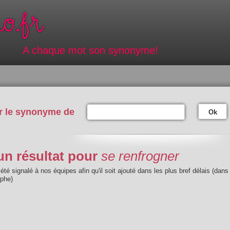
A chaque mot son synonyme!
r le synonyme de
Ok
n résultat pour
se renfrogner
été signalé à nos équipes afin qu'il soit ajouté dans les plus bref délais (dans
aphe)