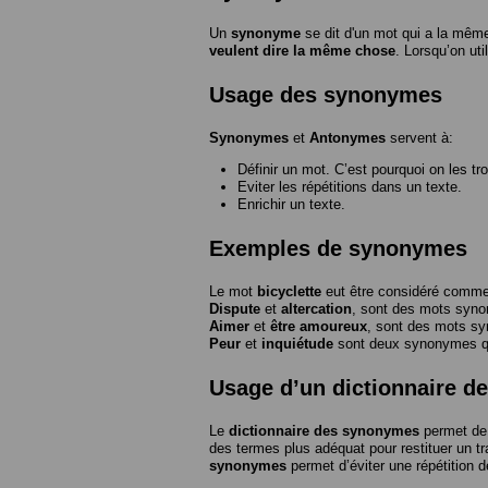
Un
synonyme
se dit d'un mot qui a la même
veulent dire la même chose
. Lorsqu’on ut
Usage des synonymes
Synonymes
et
Antonymes
servent à:
Définir un mot. C’est pourquoi on les tr
Eviter les répétitions dans un texte.
Enrichir un texte.
Exemples de synonymes
Le mot
bicyclette
eut être considéré com
Dispute
et
altercation
, sont des mots syn
Aimer
et
être amoureux
, sont des mots s
Peur
et
inquiétude
sont deux synonymes que
Usage d’un dictionnaire 
Le
dictionnaire des synonymes
permet de 
des termes plus adéquat pour restituer un trai
synonymes
permet d’éviter une répétition d