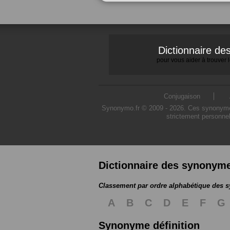
Dictionnaire d
pour vous aider à trouver
Conjugaison
Synonymo.fr © 2009 - 2026. Ces synonymes s
strictement personnel
Dictionnaire des synonym
Classement par ordre alphabétique des
A
B
C
D
E
F
G
Synonyme définition