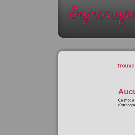
Trouve
Aucu
Ce mot a 
d'orthogr