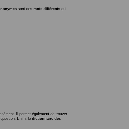
ynonymes
sont des
mots différents
qui
anément. Il permet également de trouver
n question. Enfin, le
dictionnaire des