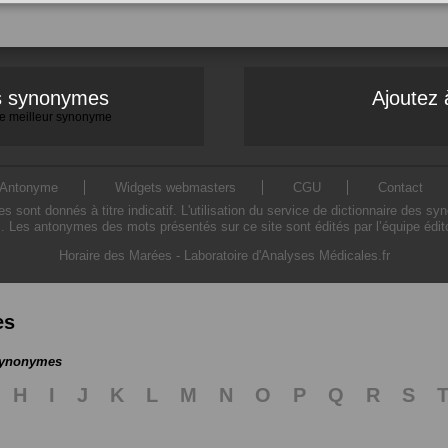
es synonymes
Ajoutez 
 le meilleur synonyme
Antonyme
Widgets webmasters
CGU
Contact
ont donnés à titre indicatif. L'utilisation du service de dictionnaire des sy
. Les antonymes des mots présentés sur ce site sont édités par l’équipe édi
Horaire des Marées
-
Laboratoire d'Analyses Médicales.fr
es
 synonymes
H
I
J
K
L
M
N
O
P
Q
R
S