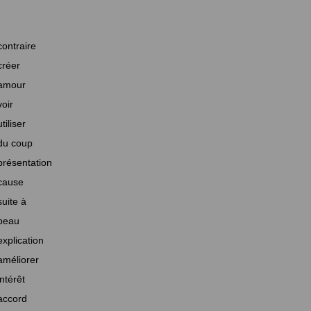
contraire
créer
amour
voir
utiliser
du coup
présentation
cause
suite à
beau
explication
améliorer
intérêt
accord