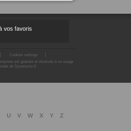
à vos favoris
Cookies settings
nonymes est gratuite et réservée à un usage
toriale de Synonymo.fr
T
U
V
W
X
Y
Z