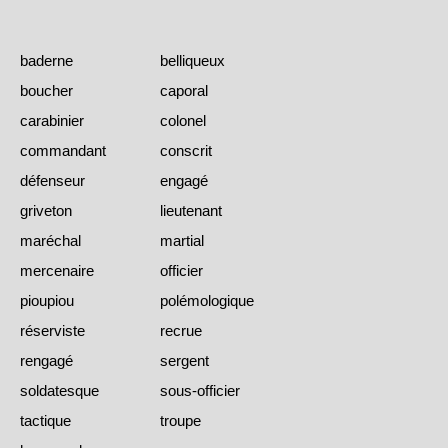
baderne
belliqueux
boucher
caporal
carabinier
colonel
commandant
conscrit
défenseur
engagé
griveton
lieutenant
maréchal
martial
mercenaire
officier
pioupiou
polémologique
réserviste
recrue
rengagé
sergent
soldatesque
sous-officier
tactique
troupe