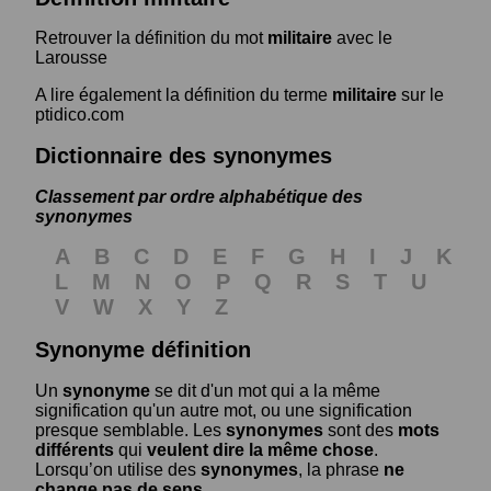
Retrouver la définition du mot
militaire
avec le
Larousse
A lire également la définition du terme
militaire
sur le
ptidico.com
Dictionnaire des synonymes
Classement par ordre alphabétique des
synonymes
A
B
C
D
E
F
G
H
I
J
K
L
M
N
O
P
Q
R
S
T
U
V
W
X
Y
Z
Synonyme définition
Un
synonyme
se dit d'un mot qui a la même
signification qu'un autre mot, ou une signification
presque semblable. Les
synonymes
sont des
mots
différents
qui
veulent dire la même chose
.
Lorsqu’on utilise des
synonymes
, la phrase
ne
change pas de sens
.