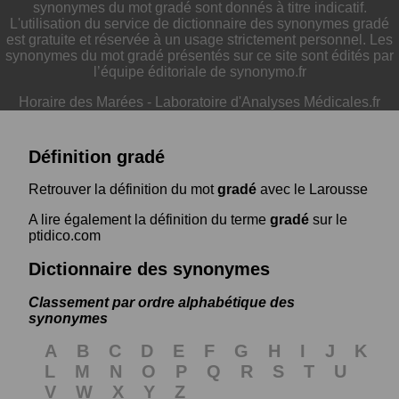
synonymes du mot gradé sont donnés à titre indicatif.
L'utilisation du service de dictionnaire des synonymes gradé
est gratuite et réservée à un usage strictement personnel. Les
synonymes du mot gradé présentés sur ce site sont édités par
l’équipe éditoriale de synonymo.fr
Horaire des Marées
-
Laboratoire d'Analyses Médicales.fr
Définition gradé
Retrouver la définition du mot
gradé
avec le Larousse
A lire également la définition du terme
gradé
sur le
ptidico.com
Dictionnaire des synonymes
Classement par ordre alphabétique des
synonymes
A
B
C
D
E
F
G
H
I
J
K
L
M
N
O
P
Q
R
S
T
U
V
W
X
Y
Z