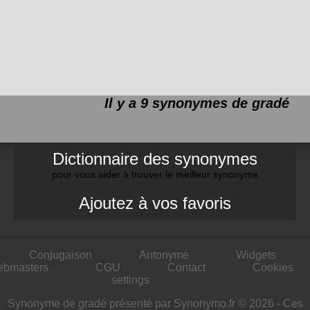
Il y a 9 synonymes de
gradé
Dictionnaire des synonymes
pour vous aider à trouver le meilleur synonyme
Ajoutez à vos favoris
Conjugaison
Antonyme
Widgets
ebmasters
CGU
Contact
Cookies
settings
Synonyme de gradé présenté par Synonymo.fr © 2026 - Ces