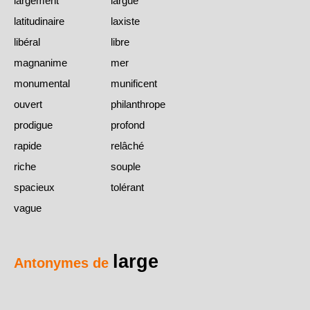
largement
largue
latitudinaire
laxiste
libéral
libre
magnanime
mer
monumental
munificent
ouvert
philanthrope
prodigue
profond
rapide
relâché
riche
souple
spacieux
tolérant
vague
large
Antonymes de