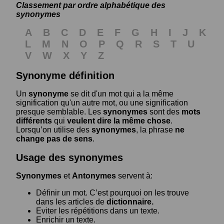
Classement par ordre alphabétique des
synonymes
A
B
C
D
E
F
G
H
I
J
K
L
M
N
O
P
Q
R
S
T
U
V
W
X
Y
Z
Synonyme définition
Un
synonyme
se dit d'un mot qui a la même
signification qu'un autre mot, ou une signification
presque semblable. Les
synonymes
sont des
mots
différents
qui
veulent dire la même chose
.
Lorsqu’on utilise des
synonymes
, la phrase
ne
change pas de sens
.
Usage des synonymes
Synonymes
et
Antonymes
servent à:
Définir un mot. C’est pourquoi on les trouve
dans les articles de
dictionnaire.
Eviter les répétitions dans un texte.
Enrichir un texte.