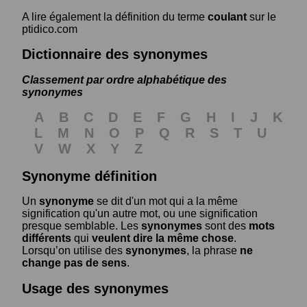
A lire également la définition du terme
coulant
sur le
ptidico.com
Dictionnaire des synonymes
Classement par ordre alphabétique des
synonymes
A
B
C
D
E
F
G
H
I
J
K
L
M
N
O
P
Q
R
S
T
U
V
W
X
Y
Z
Synonyme définition
Un
synonyme
se dit d'un mot qui a la même
signification qu'un autre mot, ou une signification
presque semblable. Les
synonymes
sont des
mots
différents
qui
veulent dire la même chose
.
Lorsqu’on utilise des
synonymes
, la phrase
ne
change pas de sens
.
Usage des synonymes