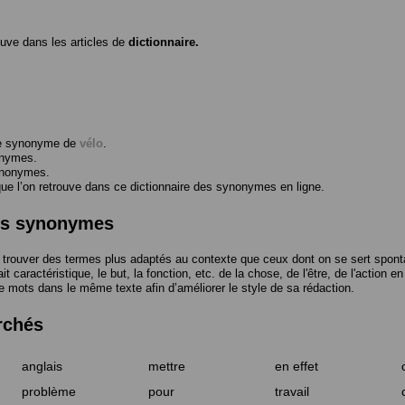
ouve dans les articles de
dictionnaire.
me synonyme de
vélo
.
onymes.
ynonymes.
 l’on retrouve dans ce dictionnaire des synonymes en ligne.
des synonymes
trouver des termes plus adaptés au contexte que ceux dont on se sert spont
t caractéristique, le but, la fonction, etc. de la chose, de l'être, de l'action e
e mots dans le même texte afin d’améliorer le style de sa rédaction.
rchés
anglais
mettre
en effet
problème
pour
travail