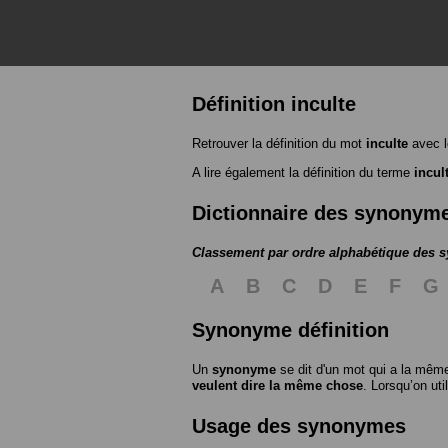
Définition inculte
Retrouver la définition du mot
inculte
avec l
A lire également la définition du terme
incul
Dictionnaire des synonym
Classement par ordre alphabétique des
A
B
C
D
E
F
G
Synonyme définition
Un
synonyme
se dit d'un mot qui a la même
veulent dire la même chose
. Lorsqu’on ut
Usage des synonymes