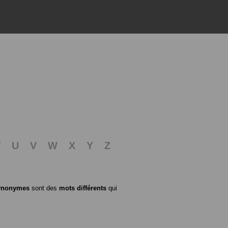
T
U
V
W
X
Y
Z
ynonymes
sont des
mots différents
qui