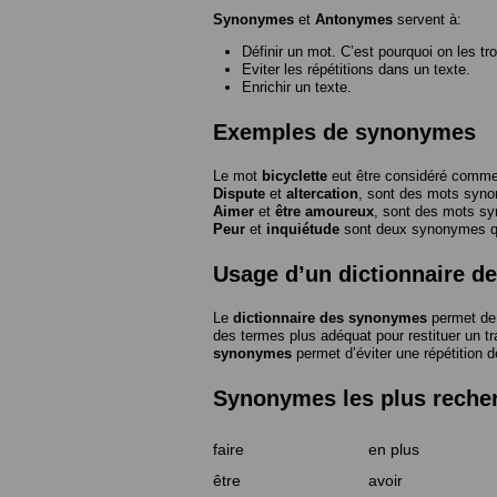
Synonymes
et
Antonymes
servent à:
Définir un mot. C’est pourquoi on les tr
Eviter les répétitions dans un texte.
Enrichir un texte.
Exemples de synonymes
Le mot
bicyclette
eut être considéré com
Dispute
et
altercation
, sont des mots syn
Aimer
et
être amoureux
, sont des mots s
Peur
et
inquiétude
sont deux synonymes que
Usage d’un dictionnaire 
Le
dictionnaire des synonymes
permet de 
des termes plus adéquat pour restituer un trai
synonymes
permet d’éviter une répétition d
Synonymes les plus reche
faire
en plus
être
avoir