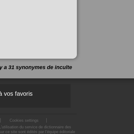
l y a 31 synonymes de
inculte
à vos favoris
Cookies settings
tilisation du service de dictionnaire des
 ce site sont édités par l’équipe éditoriale