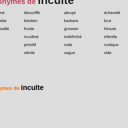
inculte
onymes de
né
ébouriffé
abrupt
échevelé
bète
béotien
barbare
brut
aillé
fruste
grossier
hirsute
incultivé
indéfriché
infertile
primitif
rude
rustique
stérile
vague
vide
inculte
ymes de