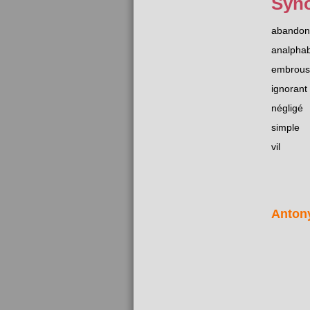
Syn
abandon
analpha
embrouss
ignorant
négligé
simple
vil
Anton