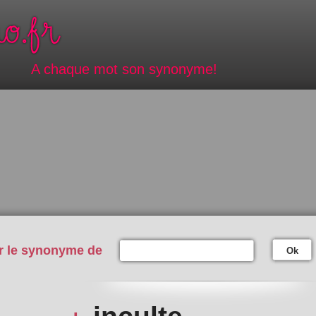
A chaque mot son synonyme!
r le synonyme de
Ok