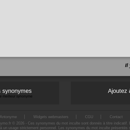
I
es synonymes
Ajoutez 
 le meilleur synonyme
Antonyme
Widgets webmasters
CGU
Contact
o.fr © 2026 - Ces synonymes du mot inculte sont donnés à titre indicatif. L'u
à un usage strictement personnel. Les synonymes du mot inculte présentés sur