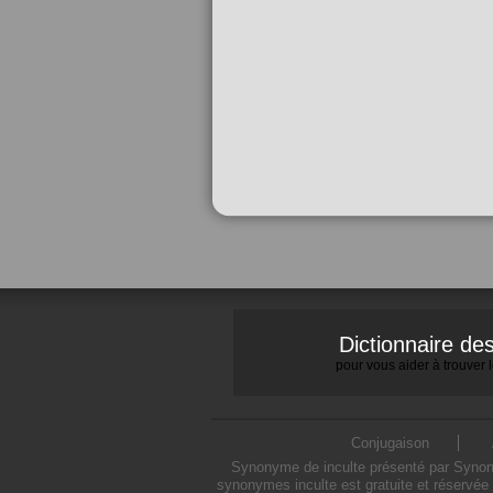
Dictionnaire d
pour vous aider à trouver
Conjugaison
Synonyme de inculte présenté par Synonym
synonymes inculte est gratuite et réservée 