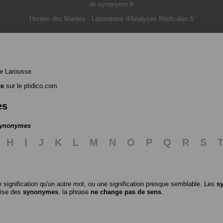
de synonymo.fr
Horaire des Marées
-
Laboratoire d'Analyses Médicales.fr
e Larousse
te
sur le ptidico.com
es
 synonymes
H
I
J
K
L
M
N
O
P
Q
R
S
 signification qu'un autre mot, ou une signification presque semblable. Les
s
ilise des
synonymes
, la phrase
ne change pas de sens
.