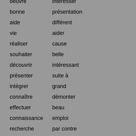
oeuvre
intéresser
bonne
présentation
aide
différent
vie
aider
réaliser
cause
souhaiter
belle
découvrir
intéressant
présenter
suite à
intégrer
grand
connaître
démonter
effectuer
beau
connaissance
emploi
recherche
par contre