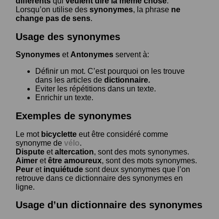
différents
qui
veulent dire la même chose
.
Lorsqu’on utilise des
synonymes
, la phrase
ne
change pas de sens
.
Usage des synonymes
Synonymes
et
Antonymes
servent à:
Définir un mot. C’est pourquoi on les trouve
dans les articles de
dictionnaire.
Eviter les répétitions dans un texte.
Enrichir un texte.
Exemples de synonymes
Le mot
bicyclette
eut être considéré comme
synonyme de
vélo
.
Dispute
et
altercation
, sont des mots synonymes.
Aimer
et
être amoureux
, sont des mots synonymes.
Peur
et
inquiétude
sont deux synonymes que l’on
retrouve dans ce dictionnaire des synonymes en
ligne.
Usage d’un dictionnaire des synonymes