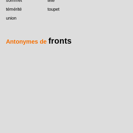
sommet
tête
témérité
toupet
union
fronts
Antonymes de