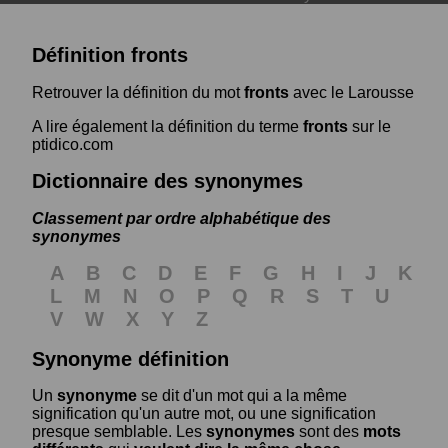
Définition fronts
Retrouver la définition du mot
fronts
avec le Larousse
A lire également la définition du terme
fronts
sur le
ptidico.com
Dictionnaire des synonymes
Classement par ordre alphabétique des
synonymes
A
B
C
D
E
F
G
H
I
J
K
L
M
N
O
P
Q
R
S
T
U
V
W
X
Y
Z
Synonyme définition
Un
synonyme
se dit d'un mot qui a la même
signification qu'un autre mot, ou une signification
presque semblable. Les
synonymes
sont des
mots