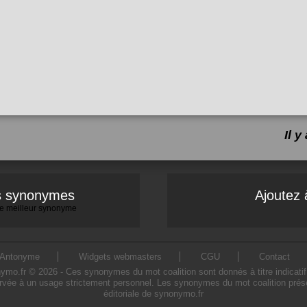
Il 
es synonymes
Ajoutez 
 le meilleur synonyme
Antonyme
Widgets webmasters
CGU
Contact
o.fr © 2026 - Ces synonymes du mot coalition sont donnés à titre indicatif. L
ervée à un usage strictement personnel. Les synonymes du mot coalition présen
éditoriale de synonymo.fr