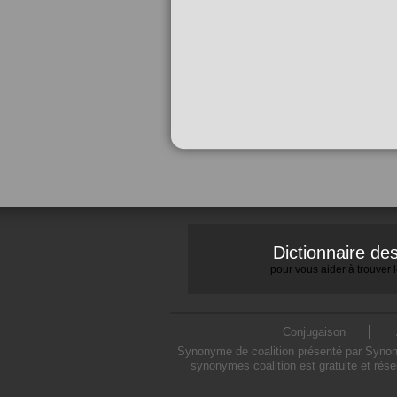
Dictionnaire d
pour vous aider à trouver
Conjugaison
Synonyme de coalition présenté par Synonym
synonymes coalition est gratuite et rés