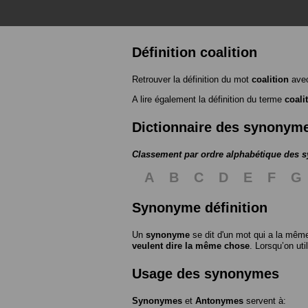
Définition coalition
Retrouver la définition du mot
coalition
avec
A lire également la définition du terme
coali
Dictionnaire des synonym
Classement par ordre alphabétique des
A
B
C
D
E
F
G
Synonyme définition
Un
synonyme
se dit d'un mot qui a la même
veulent dire la même chose
. Lorsqu’on ut
Usage des synonymes
Synonymes
et
Antonymes
servent à: