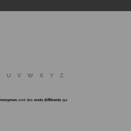
T
U
V
W
X
Y
Z
ynonymes
sont des
mots différents
qui