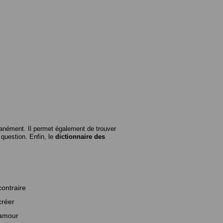
anément. Il permet également de trouver
n question. Enfin, le
dictionnaire des
contraire
créer
amour