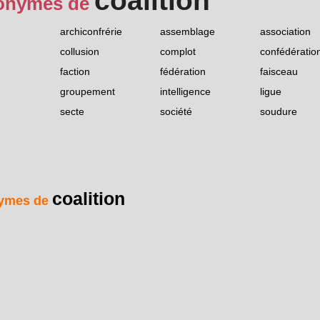
coalition
onymes de
archiconfrérie
assemblage
association
collusion
complot
confédératio
faction
fédération
faisceau
groupement
intelligence
ligue
secte
société
soudure
coalition
ymes de