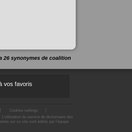
y a 26 synonymes de
coalition
à vos favoris
Cookies settings
'utilisation du service de dictionnaire des
tés sur ce site sont édités par l’équipe