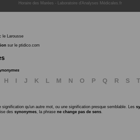
Horaire des Marées
-
Laboratoire d'Analyses Médicales.fr
 le Larousse
tion
sur le ptidico.com
es
 synonymes
H
I
J
K
L
M
N
O
P
Q
R
S
 signification qu'un autre mot, ou une signification presque semblable. Les
s
ilise des
synonymes
, la phrase
ne change pas de sens
.