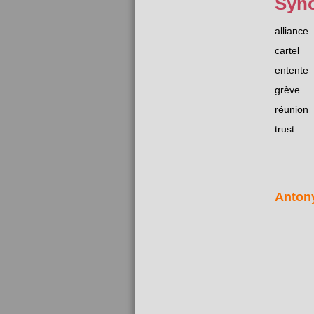
Syn
alliance
cartel
entente
grève
réunion
trust
Anton