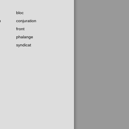
bloc
n
conjuration
front
phalange
syndicat