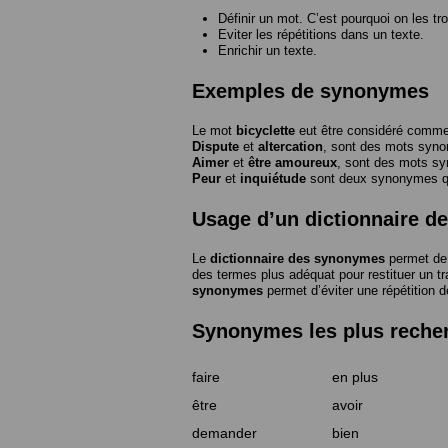
Définir un mot. C’est pourquoi on les tr
Eviter les répétitions dans un texte.
Enrichir un texte.
Exemples de synonymes
Le mot
bicyclette
eut être considéré com
Dispute
et
altercation
, sont des mots syn
Aimer
et
être amoureux
, sont des mots s
Peur
et
inquiétude
sont deux synonymes que
Usage d’un dictionnaire 
Le
dictionnaire des synonymes
permet de 
des termes plus adéquat pour restituer un trai
synonymes
permet d’éviter une répétition d
Synonymes les plus reche
faire
en plus
être
avoir
demander
bien