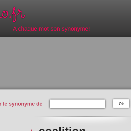
A chaque mot son synonyme!
r le synonyme de
Ok