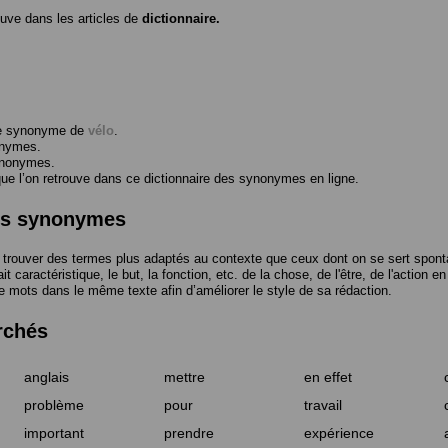
ouve dans les articles de
dictionnaire.
me synonyme de
vélo
.
onymes.
ynonymes.
 l’on retrouve dans ce dictionnaire des synonymes en ligne.
des synonymes
trouver des termes plus adaptés au contexte que ceux dont on se sert spont
t caractéristique, le but, la fonction, etc. de la chose, de l'être, de l'action e
e mots dans le même texte afin d’améliorer le style de sa rédaction.
rchés
anglais
mettre
en effet
problème
pour
travail
important
prendre
expérience